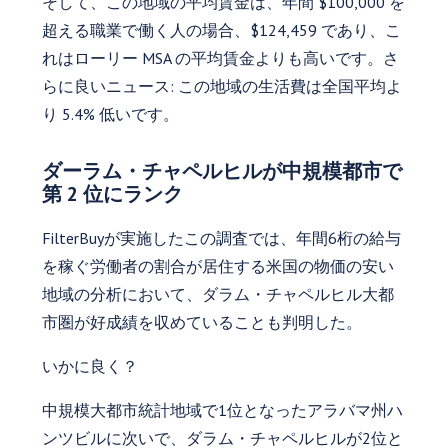
そして、この地域の平均賃金は、年間 $100,000 を
超える職業で働く人の場合、$124,459 であり、こ
れはローリー MSA の平均賃金よりも高いです。さ
らに良いニュース: この地域の生活費は全国平均よ
り 5.4% 低いです。
ダーラム・チャペルヒルが中規模都市で
第 2 位にランク
FilterBuyが実施したこの調査では、年間6桁の給与
を稼ぐ労働者の割合が居住する米国の物価の安い
地域の分析において、ダラム・チャペルヒル大都
市圏が好成績を収めていることも判明した。
いかに良く？
中規模大都市統計地域で1位となったアラバマ州ハ
ンツビルに次いで、ダラム・チャペルヒルが2位と