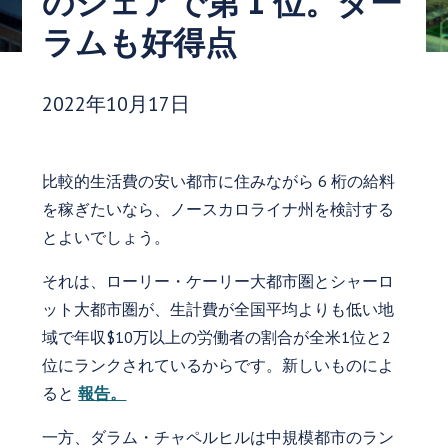
のシェアで第 1 位。ダー
ラムも好得点
発行日:
2022年10月17日
比較的生活費の安い都市に住みながら 6 桁の給料
を稼ぎたいなら、ノースカロライナ州を検討する
とよいでしょう。
それは、ローリー・ケーリー大都市圏とシャーロ
ット大都市圏が、生計費が全国平均よりも低い地
域で年収$10万以上の労働者の割合が全米1位と2
位にランクされているからです。新しいものによ
ると
報告。
一方、ダラム・チャペルヒルは中規模都市のラン