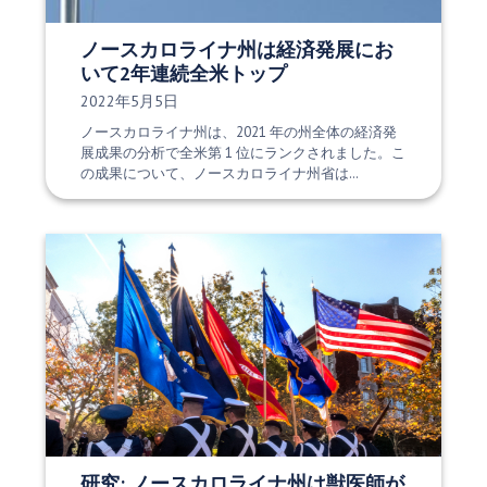
ノースカロライナ州は経済発展にお
いて2年連続全米トップ
発行日:
2022年5月5日
ノースカロライナ州は、2021 年の州全体の経済発
展成果の分析で全米第 1 位にランクされました。こ
の成果について、ノースカロライナ州省は…
研究: ノースカロライナ州は獣医師が