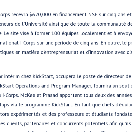
Corps recevra $620,000 en financement NSF sur cinq ans et
eneurs de l'Université ainsi que de toute la communauté de
e. Le site vise à former 100 équipes localement et à envoy
national I-Corps sur une période de cinq ans. En outre, le 
iques en matière d’entrepreneuriat et d’innovation avec d’a
par intérim chez KickStart, occupera le poste de directeur d
ickStart Operations and Program Manager, fournira un sout
e I-Corps. McKee et Prasad apportent tous deux des années 
tups via le programme KickStart. En tant que chefs d'équip
tors expérimentés et des professeurs et étudiants fondate
s clients, partenaires et concurrents potentiels afin qu'ils 