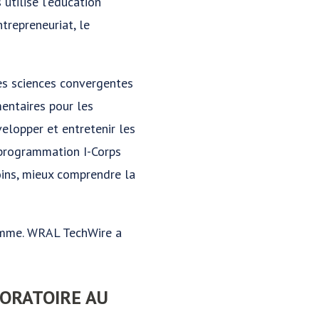
utilise l'éducation
trepreneuriat, le
 les sciences convergentes
entaires pour les
velopper et entretenir les
a programmation I-Corps
oins, mieux comprendre la
ramme. WRAL TechWire a
BORATOIRE AU