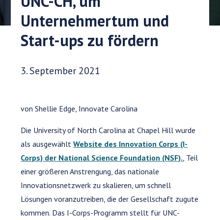
UNC-CH, um
Unternehmertum und
Start-ups zu fördern
Veröffentlichungsdatum:
3. September 2021
von Shellie Edge, Innovate Carolina
Die University of North Carolina at Chapel Hill wurde
als ausgewählt
Website des Innovation Corps (I-
Corps) der National Science Foundation (NSF).
, Teil
einer größeren Anstrengung, das nationale
Innovationsnetzwerk zu skalieren, um schnell
Lösungen voranzutreiben, die der Gesellschaft zugute
kommen. Das I-Corps-Programm stellt für UNC-