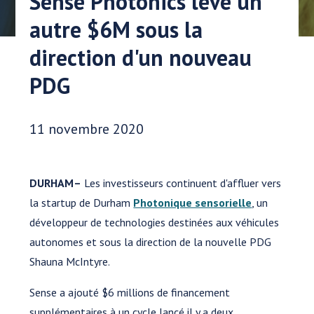
Sense Photonics lève un
autre $6M sous la
direction d'un nouveau
PDG
Date publiée:
11 novembre 2020
DURHAM–
Les investisseurs continuent d'affluer vers
la startup de Durham
Photonique sensorielle
, un
développeur de technologies destinées aux véhicules
autonomes et sous la direction de la nouvelle PDG
Shauna McIntyre.
Sense a ajouté $6 millions de financement
supplémentaires à un cycle lancé il y a deux