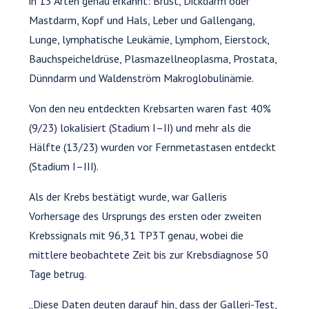
in 13 Arten genau erkannt: Brust, Dickdarm oder
Mastdarm, Kopf und Hals, Leber und Gallengang,
Lunge, lymphatische Leukämie, Lymphom, Eierstock,
Bauchspeicheldrüse, Plasmazellneoplasma, Prostata,
Dünndarm und Waldenström Makroglobulinämie.
Von den neu entdeckten Krebsarten waren fast 40%
(9/23) lokalisiert (Stadium I–II) und mehr als die
Hälfte (13/23) wurden vor Fernmetastasen entdeckt
(Stadium I–III).
Als der Krebs bestätigt wurde, war Galleris
Vorhersage des Ursprungs des ersten oder zweiten
Krebssignals mit 96,31 TP3T genau, wobei die
mittlere beobachtete Zeit bis zur Krebsdiagnose 50
Tage betrug.
„Diese Daten deuten darauf hin, dass der Galleri-Test,