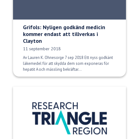
Grifols: Nyligen godkänd medicin
kommer endast att tillverkas i
Clayton
Publiceringsdatum:
11 september 2018
Av Lauren K. Ohnesorge 7 sep 2018 Ett nyss godkänt
läkemedel för att skydda dem som exponeras för
hepatit A och mässling bekräftar...