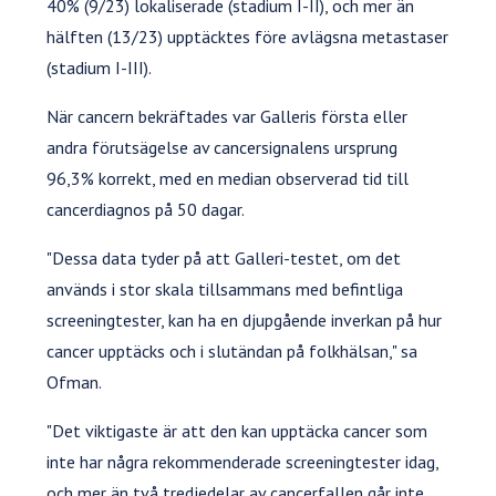
40% (9/23) lokaliserade (stadium I-II), och mer än
hälften (13/23) upptäcktes före avlägsna metastaser
(stadium I-III).
När cancern bekräftades var Galleris första eller
andra förutsägelse av cancersignalens ursprung
96,3% korrekt, med en median observerad tid till
cancerdiagnos på 50 dagar.
"Dessa data tyder på att Galleri-testet, om det
används i stor skala tillsammans med befintliga
screeningtester, kan ha en djupgående inverkan på hur
cancer upptäcks och i slutändan på folkhälsan," sa
Ofman.
"Det viktigaste är att den kan upptäcka cancer som
inte har några rekommenderade screeningtester idag,
och mer än två tredjedelar av cancerfallen går inte