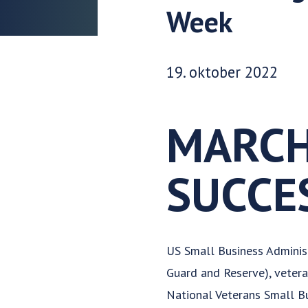
Week
Udgivelsesdato:
19. oktober 2022
MARCH
SUCCE
US Small Business Administ
Guard and Reserve), vetera
National Veterans Small B