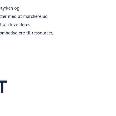
 styrken og
tter med at marchere ud
l at drive deres
omhedsejere til ressourcer,
T