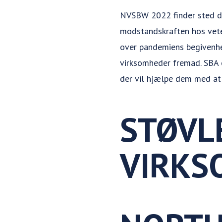
NVSBW 2022 finder sted 
modstandskraften hos vete
over pandemiens begivenhede
virksomheder fremad. SBA o
der vil hjælpe dem med at 
STØVLE
VIRKS