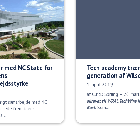
r med NC State for
Tech academy træ
ens
generation af Wils
ejdsstyrke
Udgivelsesdato:
1. april 2019
af Curtis Sprung — 26. mar
skrevet til WRAL TechWire 
årigt samarbejde med NC
East.
Som…
rberede fremtidens
a...