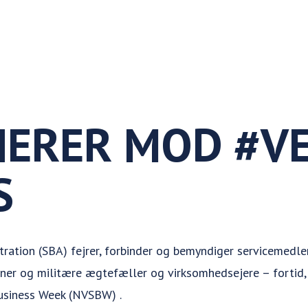
ERER MOD #VE
S
ration (SBA) fejrer, forbinder og bemyndiger servicemedle
ner og militære ægtefæller og virksomhedsejere – fortid,
usiness Week (NVSBW) .