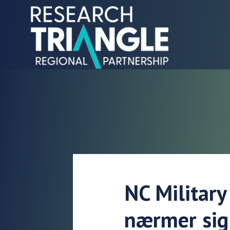
Gå til indhold
NC Military
nærmer sig