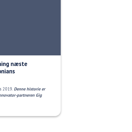
ning næste
onians
ts 2019.
Denne historie er
Innovator-partneren Gig