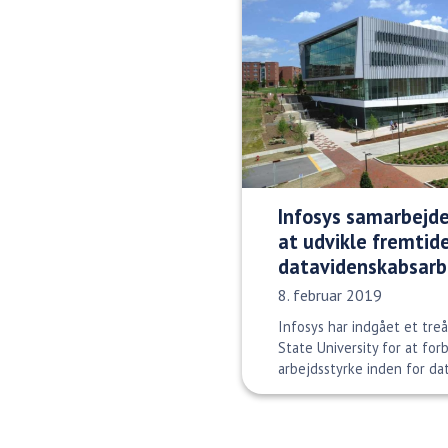
Infosys samarbejde
at udvikle fremtid
datavidenskabsarb
Udgivelsesdato:
8. februar 2019
Infosys har indgået et tre
State University for at fo
arbejdsstyrke inden for dat