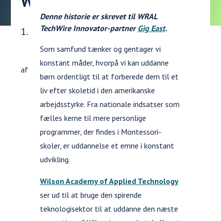
Wilsonians
Denne historie er skrevet til WRAL
TechWire Innovator-partner
Gig East
.
Udgivelsesdato:
1. april 2019
Som samfund tænker og gentager vi
konstant måder, hvorpå vi kan uddanne
af Curtis Sprung — 26. marts 2019.
børn ordentligt til at forberede dem til et
liv efter skoletid i den amerikanske
arbejdsstyrke. Fra nationale indsatser som
fælles kerne til mere personlige
programmer, der findes i Montessori-
skoler, er uddannelse et emne i konstant
udvikling.
Wilson Academy of Applied Technology
ser ud til at bruge den spirende
teknologisektor til at uddanne den næste