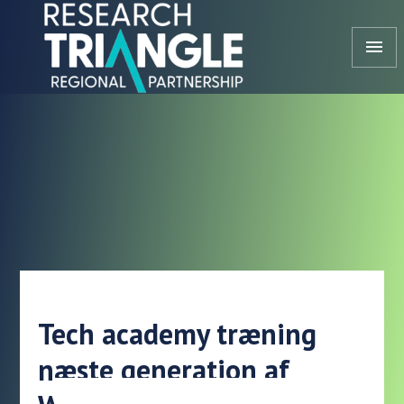
Gå til indhold
menu
Tech academy træning
næste generation af