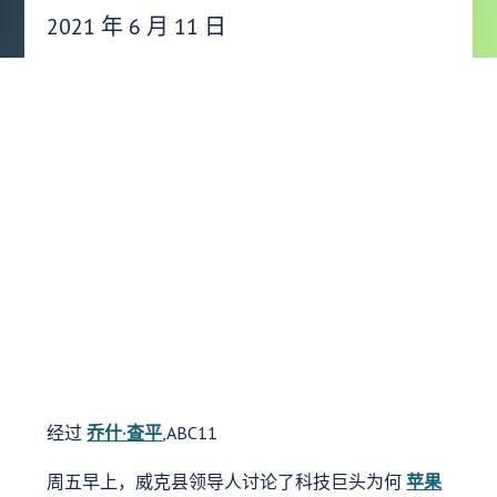
发布日期：
2021 年 6 月 11 日
经过
乔什·查平
,ABC11
周五早上，威克县领导人讨论了科技巨头为何
苹果