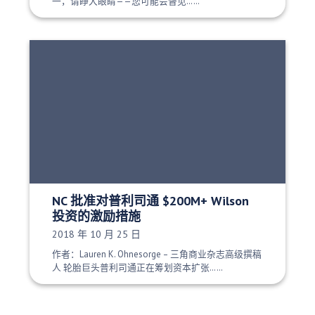
一，请睁大眼睛——您可能会瞥见……
NC 批准对普利司通 $200M+ Wilson
投资的激励措施
发布日期：
2018 年 10 月 25 日
作者：Lauren K. Ohnesorge – 三角商业杂志高级撰稿
人 轮胎巨头普利司通正在筹划资本扩张……