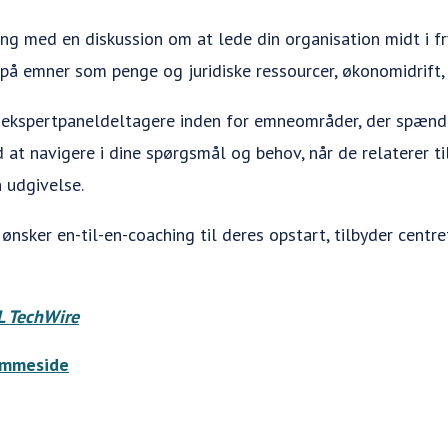
ang med en diskussion om at lede din organisation midt i fr
 på emner som penge og juridiske ressourcer, økonomidrift,
n ekspertpaneldeltagere inden for emneområder, der spænd
at navigere i dine spørgsmål og behov, når de relaterer ti
n udgivelse.
ønsker en-til-en-coaching til deres opstart, tilbyder centr
 TechWire
emmeside