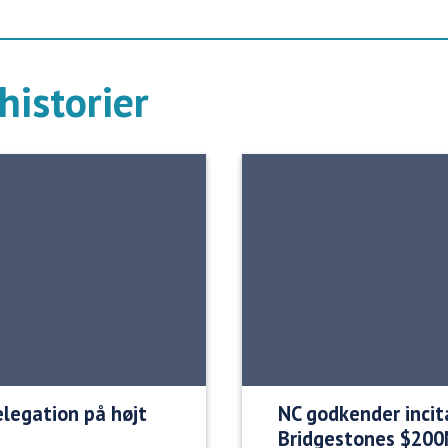
historier
legation på højt
NC godkender incit
Bridgestones $200