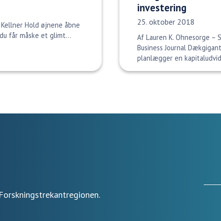
investering
Udgivelsesdato:
25. oktober 2018
 Kellner Hold øjnene åbne
u får måske et glimt...
Af Lauren K. Ohnesorge – Se
Business Journal Dækgigan
planlægger en kapitaludvid
Forskningstrekantregionen.