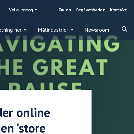
Vælg sprog
Om os
Begivenheder
Kontakt
etning her
Målindustrier
Newsroom
der online
en 'store