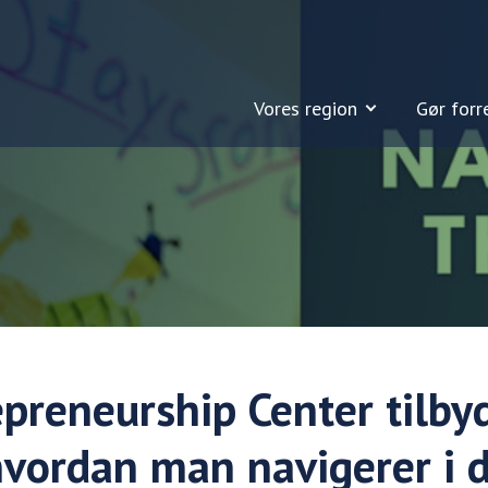
Vores region
Gør forr
preneurship Center tilby
hvordan man navigerer i d