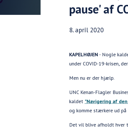
pause' af 
Udgivelsesdato:
8. april 2020
KAPELHØJEN
- Nogle kalde
under COVID-19-krisen, de
Men nu er der hjælp.
UNC Kenan-Flagler Busines
kaldet
"Navigering af den
og komme stærkere ud på 
Det vil blive afholdt hver 