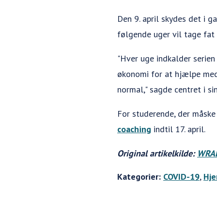
Den 9. april skydes det i g
følgende uger vil tage fat
"Hver uge indkalder serie
økonomi for at hjælpe med 
normal," sagde centret i si
For studerende, der måske 
coaching
indtil 17. april.
Original artikelkilde:
WRAL
Kategorier:
COVID-19
,
Hj