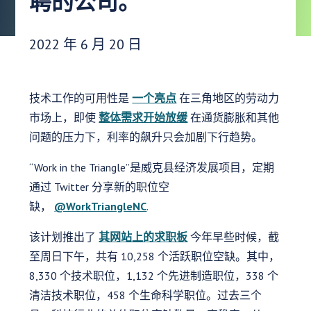
聘的公司。
发布日期：
2022 年 6 月 20 日
技术工作的可用性是
一个亮点
在三角地区的劳动力
市场上，即使
整体需求开始放缓
在通货膨胀和其他
问题的压力下，利率的飙升只会加剧下行趋势。
“Work in the Triangle”是威克县经济发展项目，定期
通过 Twitter 分享新的职位空
缺，
@WorkTriangleNC
.
该计划推出了
其网站上的求职板
今年早些时候，截
至周日下午，共有 10,258 个活跃职位空缺。其中，
8,330 个技术职位，1,132 个先进制造职位，338 个
清洁技术职位，458 个生命科学职位。过去三个