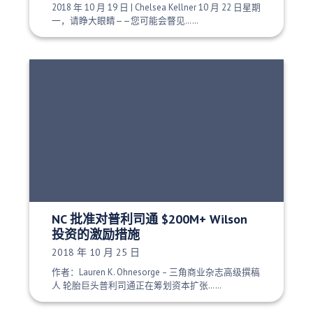
2018 年 10 月 19 日 | Chelsea Kellner 10 月 22 日星期
一，请睁大眼睛——您可能会瞥见……
NC 批准对普利司通 $200M+ Wilson
投资的激励措施
发布日期：
2018 年 10 月 25 日
作者：Lauren K. Ohnesorge – 三角商业杂志高级撰稿
人 轮胎巨头普利司通正在筹划资本扩张……