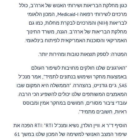
כגון מחלקת הבריאות ושירותי האנוש של ארה"ב, כולל
מרכזים לשירותי רפואה ו-Medicaid, המכון הלאומי
לבריאות (NIH) והמרכזים לבקרת מחלות, כמו גם
מחלקת הבריאות של ארה"ב. הגנה, משרד החינוך
האמריקאי והסוכנות האמריקאית לפיתוח בינלאומי.
המטרה: לספק תוצאות טובות ומהירות יותר.
"הארגונים שלנו חולקים מחויבות לשיפור העולם
באמצעות מחקר ושימוש בנתונים לתמיד", אמר מנכ"ל
SAS, ג'ים גודנייט, בהצהרה. "הממשלה היא המקום שבו
המאמצים המשותפים שלנו יכולים להשפיע הכי הרבה.
עובדי ציבור מסורים, חמושים במחקר אמין ומבוסס
ראיות, חשובים מתמיד".
הוסיף ד"ר א. וויין הולדן, נשיא ומנכ"ל RTI: "RTI הפכה את
שיפור המצב האנושי למשימה של המכון שלנו במשך 61