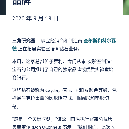
品牌
发布日期：
2020 年 9 月 18 日
三角研究园 —
珠宝经销商和制造商
查尔斯和科尔瓦
德
正在拓展实验室培育钻石业务。
本周，这家总部位于罗利、专门从事“实验室制造”
宝石的公司推出了自己的独家品牌或优质实验室培
育钻石。
这些钻石被称为 Caydia，有 E、F 和 G 颜色等级，包
括最佳克拉重量的圆形明亮式、椭圆形和垫形切
割。
“这是一个关键时刻，”该公司首席执行官兼总裁唐·
奥康奈尔 (Don O'Connell) 表示。“我们相信，此次收