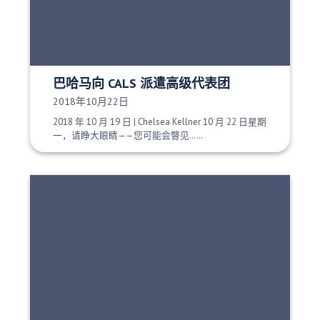
巴哈马向 CALS 派遣高级代表团
发布日期：
2018年10月22日
2018 年 10 月 19 日 | Chelsea Kellner 10 月 22 日星期
一，请睁大眼睛——您可能会瞥见……