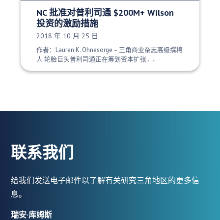
NC 批准对普利司通 $200M+ Wilson
投资的激励措施
发布日期：
2018 年 10 月 25 日
作者：Lauren K. Ohnesorge – 三角商业杂志高级撰稿
人 轮胎巨头普利司通正在筹划资本扩张……
联系我们
给我们发送电子邮件以了解有关研究三角地区的更多信
息。
瑞安·库姆斯