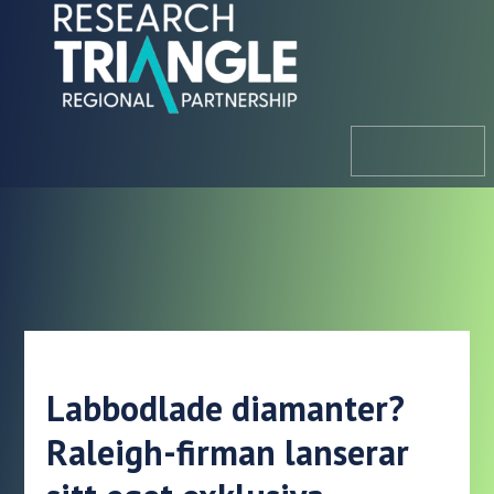
Hoppa till innehållet
meny
Labbodlade diamanter?
Raleigh-firman lanserar