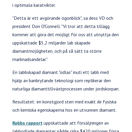
i optimala karatvikter.
"Detta är ett avgörande ögonblick", sa dess VD och
president Don O'Connell. "Vi tror att detta tillägg
kommer att göra det möjligt för oss att utnyttja den
uppskattade $5,2 miljarder lab skapade
diamantmöjligheten, och på så sätt ta större
marknadsandelar."
En labbskapad diamant "odlas" inuti ett labb med
hjälp av banbrytande teknologi som replikerar den
naturliga diamanttillväxtprocessen under jordskorpan.
Resultatet: en konstgjord sten med exakt de fysiska
och kemiska egenskaperna hos en utvunnen diamant.
Robbs rapport
uppskattade att försäljningen av
labbodlade diamanter nådde cirka $420 miljoner förra