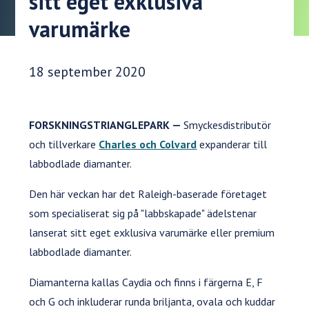
sitt eget exklusiva
varumärke
Publiceringsdatum:
18 september 2020
FORSKNINGSTRIANGLEPARK —
Smyckesdistributör
och tillverkare
Charles och Colvard
expanderar till
labbodlade diamanter.
Den här veckan har det Raleigh-baserade företaget
som specialiserat sig på "labbskapade" ädelstenar
lanserat sitt eget exklusiva varumärke eller premium
labbodlade diamanter.
Diamanterna kallas Caydia och finns i färgerna E, F
och G och inkluderar runda briljanta, ovala och kuddar