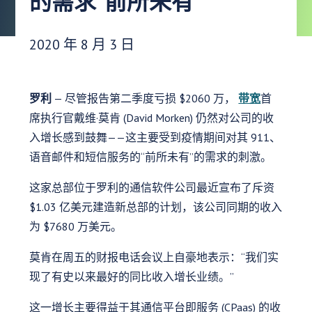
的需求“前所未有”
发布日期：
2020 年 8 月 3 日
罗利
— 尽管报告第二季度亏损 $2060 万，
带宽
首
席执行官戴维·莫肯 (David Morken) 仍然对公司的收
入增长感到鼓舞——这主要受到疫情期间对其 911、
语音邮件和短信服务的“前所未有”的需求的刺激。
这家总部位于罗利的通信软件公司最近宣布了斥资
$1.03 亿美元建造新总部的计划，该公司同期的收入
为 $7680 万美元。
莫肯在周五的财报电话会议上自豪地表示：“我们实
现了有史以来最好的同比收入增长业绩。”
这一增长主要得益于其通信平台即服务 (CPaas) 的收