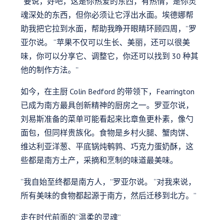
“要说，好吧，这是你热爱的东西，有热情，是你灵
魂深处的东西，但你必须让它浮出水面。埃德娜帮
助我把它拉到水面，帮助我睁开眼睛环顾四周，”罗
亚尔说。 “苹果不仅可以生长、美丽，还可以很美
味，你可以分享它、调整它，你还可以找到 30 种其
他的制作方法。”
如今，在主厨 Colin Bedford 的带领下，Fearrington
已成为南方最具创新精神的厨房之一。罗亚尔说，
刘易斯准备的菜单可能看起来比章鱼更朴素，像勺
面包，但同样贵族化。食物是乡村火腿、蟹肉饼、
维达利亚洋葱、平底锅炖鹌鹑、巧克力蛋奶酥，这
些都是南方土产，采摘和烹制的味道最美味。
“我自始至终都是南方人，”罗亚尔说。 “对我来说，
所有美味的食物都起源于南方，然后迁移到北方。”
走在时代前面的“温柔的灵魂”