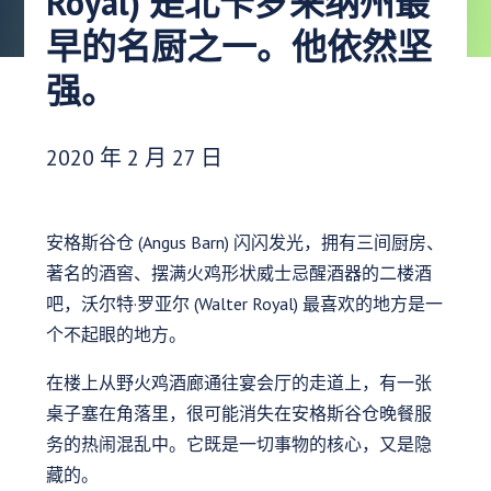
Royal) 是北卡罗来纳州最
早的名厨之一。他依然坚
强。
发布日期：
2020 年 2 月 27 日
安格斯谷仓 (Angus Barn) 闪闪发光，拥有三间厨房、
著名的酒窖、摆满火鸡形状威士忌醒酒器的二楼酒
吧，沃尔特·罗亚尔 (Walter Royal) 最喜欢的地方是一
个不起眼的地方。
在楼上从野火鸡酒廊通往宴会厅的走道上，有一张
桌子塞在角落里，很可能消失在安格斯谷仓晚餐服
务的热闹混乱中。它既是一切事物的核心，又是隐
藏的。