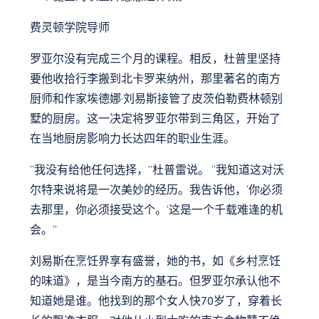
费灵顿学院导师
罗亚尔没有完成三个月的课程。相反，杜普里坚持
要他收拾行李搬到北卡罗来纳州，那里著名的南方
厨师和作家埃德娜·刘易斯接管了皮茨伯勒费林顿别
墅的厨房。这一决定将罗亚尔带到三角区，开始了
在当地厨房影响力长达四年的职业生涯。
“我没有给他任何选择，”杜普雷说。 “我知道这对沃
尔特来说将是一次美妙的经历。我告诉他，‘你必须
去那里，你必须接受这个。’这是一个千载难逢的机
会。”
刘易斯在烹饪界享有盛誉，她的书，如《乡村烹饪
的味道》，是当今南方的基石。但罗亚尔承认他不
知道她是谁。他找到的那个女人快70岁了，穿着长