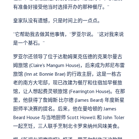
有准备好接受他当时选择开办的那种餐厅。”
皇家队没有遗憾，只是时间上的一点点。
“它帮助我去做其他事情，”罗亚尔说。 “这对我来说
是一个基石。”
罗亚尔还领导了位于达勒姆莱克伍德的克莱尔曼古
姆旅馆 (Claire's Mangum House)，后来成为邦尼布雷
旅馆 (Inn at Bonnie Brae) 的行政主厨，这是一栋古
老的南方大宅邸，现已改建为餐厅和住宿加早餐旅
馆，让人想起费灵顿旅馆 (Fearrington House)。在那
里，他获得了詹姆斯·比尔德 (James Beard) 年度新星
厨师半决赛的提名。后来，他在曼哈顿的 James
Beard House 与当地厨师 Scott Howell 和 John Toler
一起烹饪，三人联手烹制北卡罗来纳州风味美食。