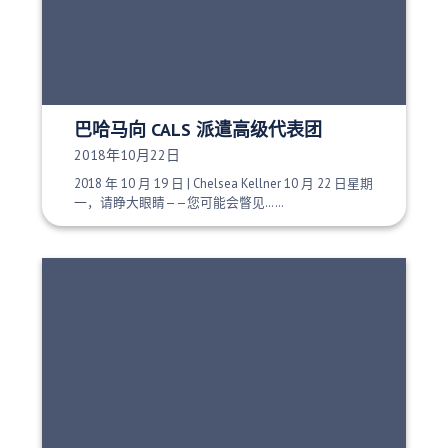
巴哈马向 CALS 派遣高级代表团
发布日期：
2018年10月22日
2018 年 10 月 19 日 | Chelsea Kellner 10 月 22 日星期
一，请睁大眼睛——您可能会瞥见……