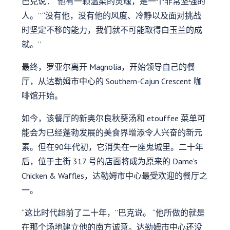
巴克说：“他有一颗温柔的灵魂，是一个非常坚强的
人。” “没有他，没有他的风度、冷静以及面对挑战
时坚定不移的能力，我们就不可能取得白玉兰的成
就。”
最终，罗亚尔离开 Magnolia，开始领导自己的餐
厅，从达勒姆市中心的 Southern-Cajun Crescent 咖
啡馆开始。
如今，该餐厅的新奥尔良秋葵汤和 etouffee 菜单可
能会为已经蓬勃发展的美食界增添令人兴奋的新元
素。但在90年代初，它消失在一座鬼城里。二十年
后，位于主街 317 号的店面将成为原来的 Dame's
Chicken & Waffles，达勒姆市中心最受欢迎的餐厅之
一。
“这比时代超前了二十年，”巴克说。 “他所做的就是
在那个场地建立他的南方诚意。达勒姆市中心还没