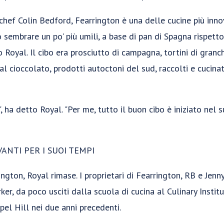
chef Colin Bedford, Fearrington è una delle cucine più inno
 sembrare un po' più umili, a base di pan di Spagna rispett
 Royal. Il cibo era prosciutto di campagna, tortini di granch
 al cioccolato, prodotti autoctoni del sud, raccolti e cucin
 ha detto Royal. "Per me, tutto il buon cibo è iniziato nel
VANTI PER I SUOI TEMPI
gton, Royal rimase. I proprietari di Fearrington, RB e Jen
ker, da poco usciti dalla scuola di cucina al Culinary Instit
pel Hill nei due anni precedenti.