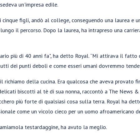
ssedeva un'impresa edile.
di cinque figli, andò al college, conseguendo una laurea e u
lungo il percorso. Dopo la laurea, ha intrapreso una carrie
rio più di 40 anni fa", ha detto Royal. “Mi attirava il fatt
tutti dei punti deboli e come esseri umani dovremmo tende
il richiamo della cucina. Era qualcosa che aveva provato f
elicati biscotti al tè di sua nonna, raccontò a The News &
chero più forte di qualsiasi cosa sulla terra. Royal ha detto
sionale come un vicolo cieco per un uomo afroamericano d
hiamiamola testardaggine, ha avuto la meglio.