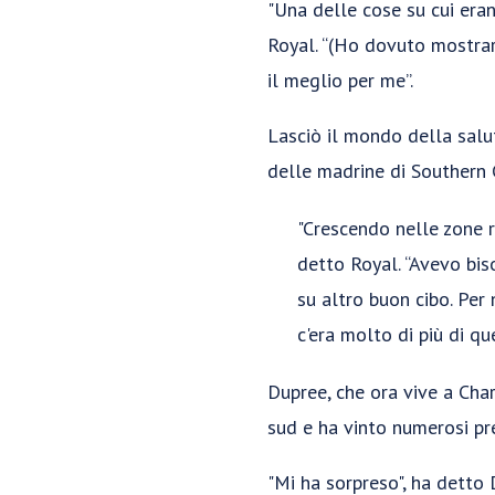
"Una delle cose su cui eran
Royal. “(Ho dovuto mostrarg
il meglio per me”.
Lasciò il mondo della salut
delle madrine di Southern 
"Crescendo nelle zone r
detto Royal. “Avevo bis
su altro buon cibo. Per 
c'era molto di più di qu
Dupree, che ora vive a Charl
sud e ha vinto numerosi pre
"Mi ha sorpreso", ha detto D