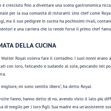
lo è cresciuto fino a diventare una scena gastronomica ricca
onale per la sua comunità di ristoranti. Uno chef come Roya
gi, ma il suo pedigree in cucina ha pochissimi rivali, conta
entori e una carriera che lo rende forse il primo chef famo
MATA DELLA CUCINA
e Walter Royal voleva fare il contadino. I suoi nonni erano 
ati con loro, faticando e sudando al sole, pescando nel po
ra.
migliore, mi sono sentito libero", ha detto Royal.
olte fanno, hanno detto di no, avendo visto il lato più diffi
 di meglio per i loro figli. Sua madre era un'assistente s