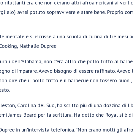
o riluttanti era che non c'erano altri afroamericani ai verti
lielo) avrei potuto sopravvivere e stare bene. Proprio come
e mentale e si iscrisse a una scuola di cucina di tre mesi 
Cooking, Nathalie Dupree.
urali dell'Alabama, non c'era altro che pollo fritto al barb
ogno di imparare. Avevo bisogno di essere raffinato. Avevo
non dire che il pollo fritto e il barbecue non fossero buoni
esto.
eston, Carolina del Sud, ha scritto più di una dozzina di lib
mi James Beard per la scrittura. Ha detto che Royal si è di
upree in un'intervista telefonica. “Non erano molti gli afroa