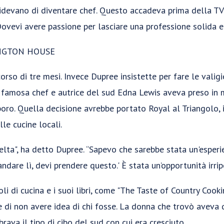
devano di diventare chef. Questo accadeva prima della TV
ovevi avere passione per lasciare una professione solida e 
NGTON HOUSE
rso di tre mesi. Invece Dupree insistette per fare le valigie
 famosa chef e autrice del sud Edna Lewis aveva preso in 
ro. Quella decisione avrebbe portato Royal al Triangolo, i
le cucine locali.
elta", ha detto Dupree. “Sapevo che sarebbe stata un'esper
andare lì, devi prendere questo.' È stata un’opportunità irripe
li di cucina e i suoi libri, come "The Taste of Country Cooki
di non avere idea di chi fosse. La donna che trovò aveva q
ebrava il tipo di cibo del sud con cui era cresciuto.