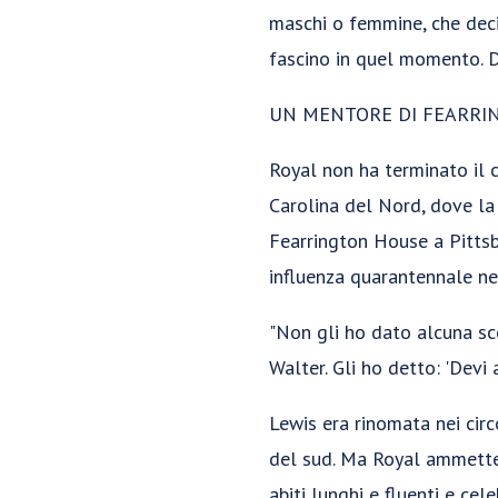
maschi o femmine, che deci
fascino in quel momento. D
UN MENTORE DI FEARRI
Royal non ha terminato il co
Carolina del Nord, dove la
Fearrington House a Pittsbo
influenza quarantennale nel
"Non gli ho dato alcuna sc
Walter. Gli ho detto: 'Devi 
Lewis era rinomata nei circo
del sud. Ma Royal ammette 
abiti lunghi e fluenti e cel