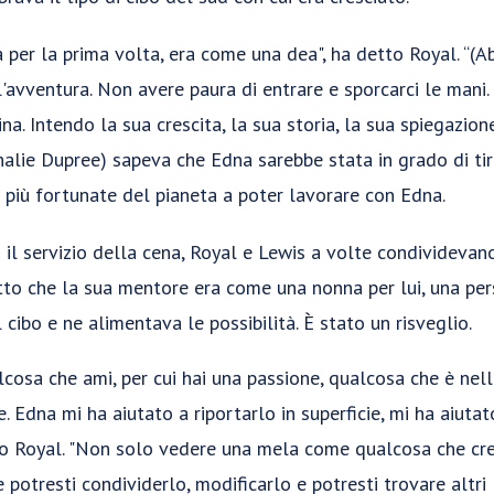
 per la prima volta, era come una dea", ha detto Royal. “(
r l'avventura. Non avere paura di entrare e sporcarci le mani
na. Intendo la sua crescita, la sua storia, la sua spiegazio
thalie Dupree) sapeva che Edna sarebbe stata in grado di tir
più fortunate del pianeta a poter lavorare con Edna.
il servizio della cena, Royal e Lewis a volte condividevano
etto che la sua mentore era come una nonna per lui, una pe
cibo e ne alimentava le possibilità. È stato un risveglio.
lcosa che ami, per cui hai una passione, qualcosa che è nel
ie. Edna mi ha aiutato a riportarlo in superficie, mi ha aiuta
to Royal. "Non solo vedere una mela come qualcosa che cre
 potresti condividerlo, modificarlo e potresti trovare altri