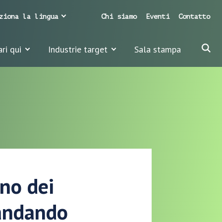
ziona la lingua
Chi siamo
Eventi
Contatto
ari qui
Industrie target
Sala stampa
no dei
 andando