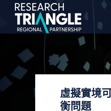
跳至內容
虛擬實境
衡問題