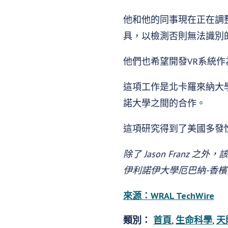
他和他的同事現在正在調
具，以檢測否則無法識別
他們也希望開發VR系統
這項工作是北卡羅來納大
諾大學之間的合作。
這項研究得到了美國多發
除了 Jason Franz 之外
伊利諾伊大學厄巴納-香檳分校的
來源：WRAL TechWire
類別：
首頁
,
生命科學
,
天