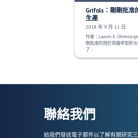
Grifols：剛剛
生產
發布日期：
2018 年 9 月 11 日
作者：Lauren K. Ohnesorg
剛批准的用於保護甲型肝炎
了…
聯絡我們
給我們發送電子郵件以了解有關研究三