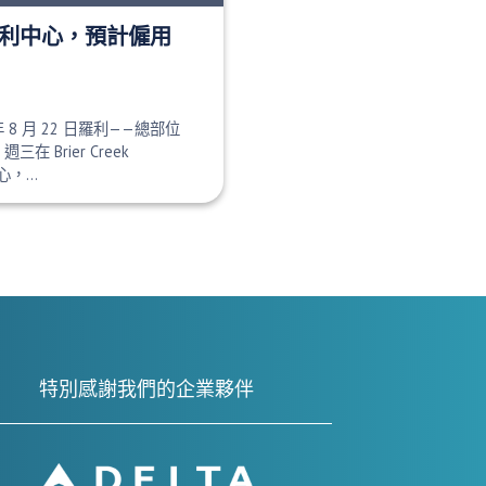
開設羅利中心，預計僱用
8 年 8 月 22 日羅利——總部位
三在 Brier Creek
中心，…
特別感謝我們的企業夥伴