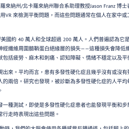
來納州/北卡羅來納州聯合系助理教授Jason Franz 
用VR 來檢測平衡問題，而這些問題通常在個人在家中或
美國約 40 萬人和全球超過 200 萬人。人們普遍認為
神經纖維周圍髓鞘蛋白絕緣層的損失——這種損失會降低
狀包括疲勞、麻木和刺痛、認知障礙、情緒不穩定以及平
現出來。平均而言，患有多發性硬化症且幾乎沒有或沒有
人的兩倍。研究也發現，被診斷為多發性硬化症的人平均
。
發一種測試，即使是多發性硬化症患者也能發現平衡和步
常行走時表現出這些問題。
走動時，我們的大腦會使用各種感覺反饋通道，包括腳上