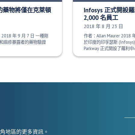
批准的藥物將僅在克萊頓
Infosys 正式
2,000 名員工
發布日期：
2018 年 8 月 23 日
e 2018 年 9 月 7 日 一種剛
作者：Allan Maurer 201
和麻疹暴露者的藥物驗證
於印度的印孚瑟斯 (Infosys) 週
Parkway 正式開設了羅利
角地區的更多資訊。