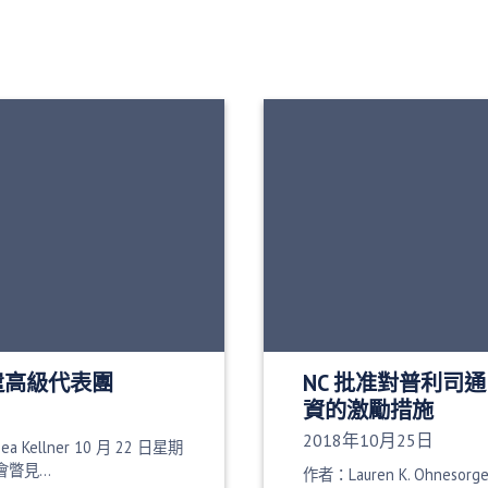
派遣高級代表團
NC 批准對普利司通 $2
資的激勵措施
發布日期：
2018年10月25日
sea Kellner 10 月 22 日星期
會瞥見…
作者：Lauren K. Ohnes