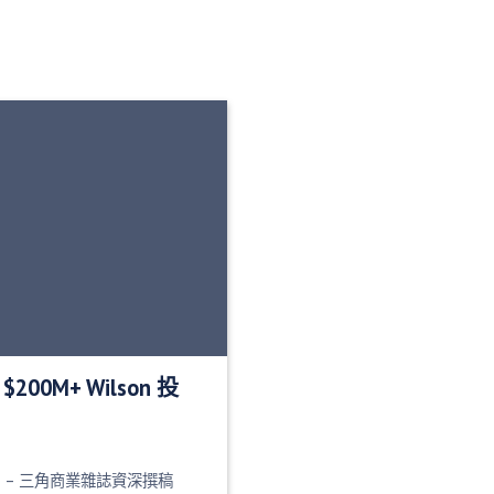
00M+ Wilson 投
orge – 三角商業雜誌資深撰稿