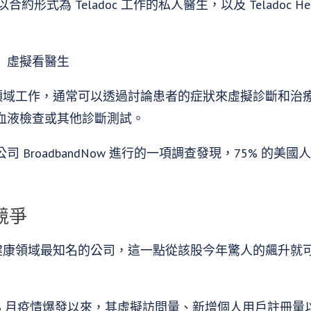
形式為 Teladoc 工作的私人醫生，以及 Teladoc Health
）虛擬看醫生
個學科領域工作，通常可以透過討論患者的症狀來虛擬診斷和
血液檢查或其他診斷測試。
 BroadbandNow 進行的一項調查發現，75% 的
多競爭
興虛擬健康領域最知名的公司，這一點從該股今年驚人的飆升
，自 3 月疫情爆發以來，其虛擬訪問量、新增個人用戶註冊