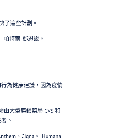
其加快了這些計劃。
」帕特爾-鄧恩說。
心理和行為健康建議，因為疫情
大型連鎖藥局 CVS 和
給患者。
hem、Cigna。 Humana