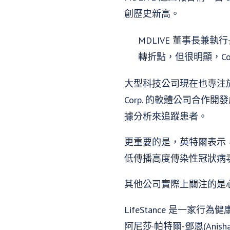
創歷史新高。
MDLIVE 董事長兼執行
轉折點，但很明顯，Co
大型科技公司現在也專注於虛擬護
Corp. 的軟體公司合作
據分析來追蹤患者。
更重要的是，英特爾表示
低傳播高度傳染性冠狀病
其他公司實際上關注的是
LifeStance 是一家
阿尼莎·帕特爾-鄧恩(Ani