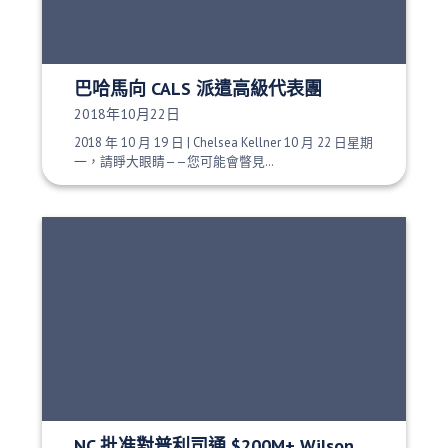
巴哈馬向 CALS 派遣高級代表團
發布日期：
2018年10月22日
2018 年 10 月 19 日 | Chelsea Kellner 10 月 22 日星期
一，請睜大眼睛——您可能會瞥見…
NC 批准對普利司通 $200M+ Wilson