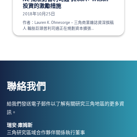
投資的激勵措施
發布日期：
2018年10月25日
作者：Lauren K. Ohnesorge – 三角商業雜誌資深撰稿
人 輪胎巨頭普利司通正在規劃資本擴張…
聯絡我們
給我們發送電子郵件以了解有關研究三角地區的更多資
訊。
瑞安·庫姆斯
三角研究區域合作夥伴關係執行董事