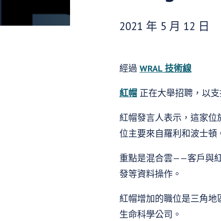
發布日期：
2021 年 5 月 12 日
經過
WRAL 技術線
紅帽
正在大舉招聘，以支
紅帽發言人表示，這家位於
位主要來自羅利和波士頓
重點是混合雲——客戶與
發等資料操作。
紅帽增加的職位是三角地
生命科學公司。