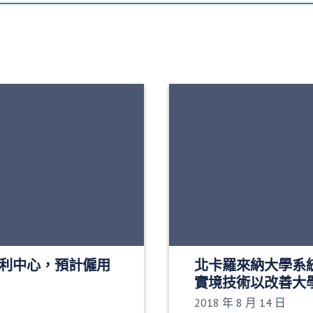
開設羅利中心，預計僱用
北卡羅來納大學系
實境技術以改善大
發布日期：
2018 年 8 月 14 日