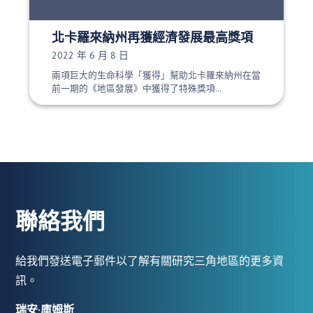
北卡羅來納州再獲經濟發展最高獎項
發布日期：
2022 年 6 月 8 日
兩項巨大的生命科學「獲得」幫助北卡羅來納州在當
前一期的《地區發展》中獲得了特殊獎項…
聯絡我們
給我們發送電子郵件以了解有關研究三角地區的更多資
訊。
瑞安·庫姆斯