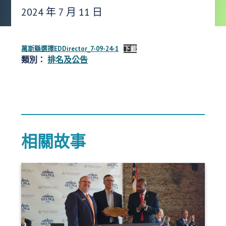
發布日期：
2024 年 7 月 11 日
萬斯縣選擇EDDirector_7-09-24-1
下載
類別：
排名及公告
相關故事