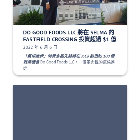
DO GOOD FOODS LLC 將在 SELMA 的
EASTFIELD CROSSING 投資超過 $1 億
發布日期：
2022 年 6 月 6 日
「氣候進步」消費食品先鋒將在 JoCo 創造約 100 個
就業機會
Do Good Foods LLC，一個革命性的氣候進
步...