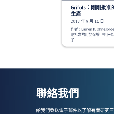
Grifols：剛剛
生產
發布日期：
2018 年 9 月 11 日
作者：Lauren K. Ohnesorg
剛批准的用於保護甲型肝炎
了…
聯絡我們
給我們發送電子郵件以了解有關研究三