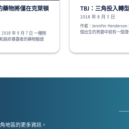
批准的藥物將僅在克萊頓
TBJ：三角投入轉
發布日期：
2018 年 8 月 3 日
作者：Jennifer Henderson 
個出生的男嬰中就有一個潛伏
e 2018 年 9 月 7 日 一種剛
和麻疹暴露者的藥物驗證
角地區的更多資訊。