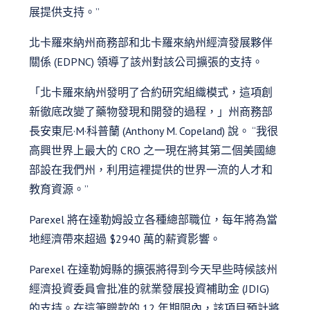
展提供支持。”
北卡羅來納州商務部和北卡羅來納州經濟發展夥伴
關係 (EDPNC) 領導了該州對該公司擴張的支持。
「北卡羅來納州發明了合約研究組織模式，這項創
新徹底改變了藥物發現和開發的過程，」州商務部
長安東尼·M·科普蘭 (Anthony M. Copeland) 說。 “我很
高興世界上最大的 CRO 之一現在將其第二個美國總
部設在我們州，利用這裡提供的世界一流的人才和
教育資源。”
Parexel 將在達勒姆設立各種總部職位，每年將為當
地經濟帶來超過 $2940 萬的薪資影響。
Parexel 在達勒姆縣的擴張將得到今天早些時候該州
經濟投資委員會批准的就業發展投資補助金 (JDIG)
的支持。在這筆贈款的 12 年期限內，該項目預計將