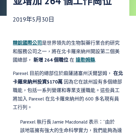
並增加 264 個工作崗位
發布日期：
2019年5月30日
精銳國際公司
是世界領先的生物製藥行業合約研究
和服務公司之一，將在北卡羅來納州開設第二個美
國總部，
新增 264 個職位
在
達勒姆縣
.
Parexel 目前的總部位於麻薩諸塞州沃爾瑟姆，
在北
卡羅來納州投資$170萬
因為它在該州設有多個總部
職能，包括一系列營運和專業支援職能。這些員工
將加入 Parexel 在北卡羅來納州的 600 多名現有員
工行列。
Parexel 執行長 Jamie Macdonald 表示：“由於
該地區擁有強大的生命科學實力，我們能夠為達