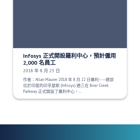
Infosys 正式開設羅利中心，預計僱用
2,000 名員工
發布日期：
2018 年 8 月 23 日
作者：Allan Maurer 2018 年 8 月 22 日羅利——總部
位於印度的印孚瑟斯 (Infosys) 週三在 Brier Creek
Parkway 正式開設了羅利中心，…