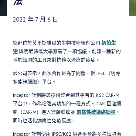
法
發布日期：
2022 年 7 月 6 日
總部位於莫里斯維爾的生物技術新創公司
初始生
物
與明尼蘇達大學簽署了一項協議，創建一種新的
基於細胞的工具來對抗難以治療的癌症。
該公司表示，此次合作是為了開發一個 iPSC（誘導
多能幹細胞）平台。
Inceptor 計劃將該技術整合到其專有的 K62 CAR-M
平台中，作為增強其功能的一種方式。 CAR-巨噬細
胞（CAR-M）進入實體腫瘤並
選擇性破壞癌細胞
，
同時也活化適應性免疫反應。
Inceptor 計劃使用 iPSC/K62 組合平台將多種細胞治