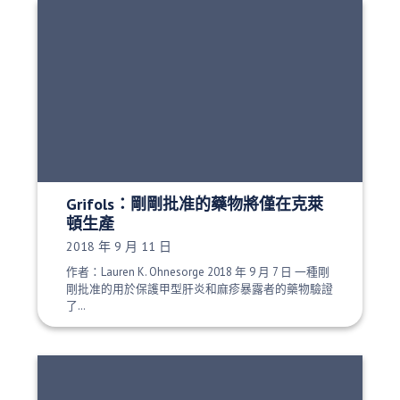
Grifols：剛剛批准的藥物將僅在克萊
頓生產
發布日期：
2018 年 9 月 11 日
作者：Lauren K. Ohnesorge 2018 年 9 月 7 日 一種剛
剛批准的用於保護甲型肝炎和麻疹暴露者的藥物驗證
了…