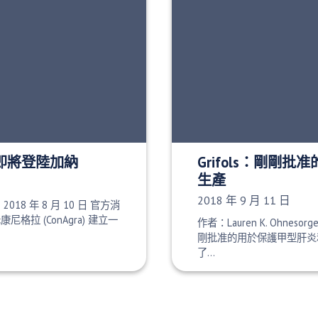
即將登陸加納
Grifols：剛剛
生產
發布日期：
2018 年 9 月 11 日
e 2018 年 8 月 10 日 官方消
老康尼格拉 (ConAgra) 建立一
作者：Lauren K. Ohnesorg
剛批准的用於保護甲型肝炎
了…