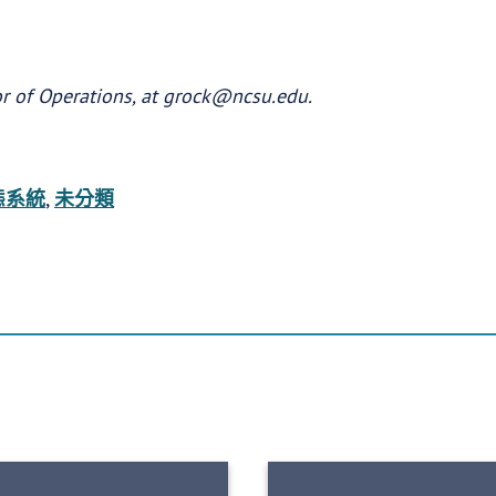
or of Operations, at grock@ncsu.edu.
態系統
,
未分類