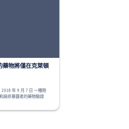
批准的藥物將僅在克萊頓
e 2018 年 9 月 7 日 一種剛
和麻疹暴露者的藥物驗證