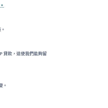
。
廠。
PP 貸款，這使我們能夠留
變。