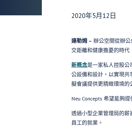
發布日期：
2020年5月12日
達勒姆 –
辦公空間從辦公桌
交距離和健康擔憂的時代
新概念
是一家私人控股公司
公設備和設計，以實現共
擬會議提供更精緻環境的
Neu Concepts 希
透過小型企業管理局的薪資
員工的就業。