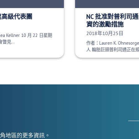
派遣高級代表團
NC 批准對普利司通 $2
資的激勵措施
發布日期：
2018年10月25日
sea Kellner 10 月 22 日星期
會瞥見…
作者：Lauren K. Ohnes
人 輪胎巨頭普利司通正在
角地區的更多資訊。