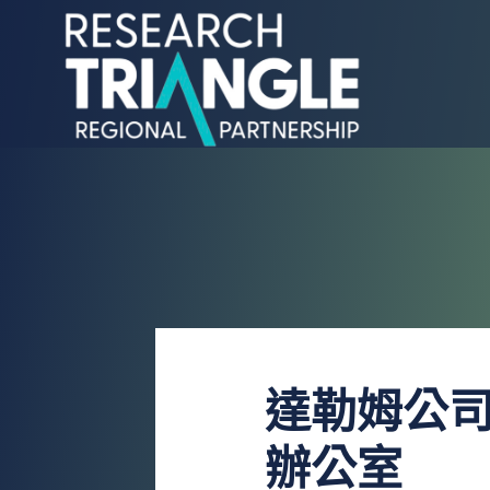
跳至內容
達勒姆公
辦公室