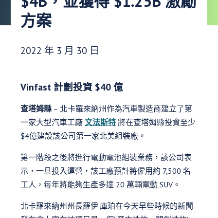
$4B，並獲得 $1.25B 激勵
方案
發布日期：
2022 年 3 月 30 日
Vinfast 計劃投資 $40 億
查塔姆縣
– 北卡羅來納州作為汽車製造商建立了第
一家大型汽車工廠
文法斯特
將在查塔姆縣投資至少
$4億建設該公司第一家北美組裝廠。
第一階段之後將進行電動電池組裝業務，該公司表
示，一旦投入運營，該工廠預計將僱用約 7,500 名
工人，每年將能夠生產多達 20 萬輛電動 SUV。
北卡羅來納州州長羅伊·庫珀在今天早些時候的新聞