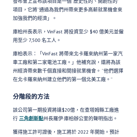
發布會上宣布該項目是一個“歷史性的、開創性的”
項目，它將“通過為我們州帶來更多高薪就業機會來
加強我們的經濟」。
庫柏州長表示，VinFast 將投資至少 $40 億美元並僱
用至少 7,500 名工人。
庫柏表示：「VinFast 將帶來北卡羅來納州第一家汽
車工廠和第二家電池工廠。」他補充說，還將為該
州經濟帶來數千個直接和間接就業機會。 “他們選擇
在北卡羅來納州建立他們的第一個北美工廠。”
分階段的方法
該公司第一期投資將達$20億，在查塔姆縣工廠進
行
三角創新點
州長羅伊·庫柏辦公室的聲明指出。
獲得施工許可證後，施工將於 2022 年開始。預計