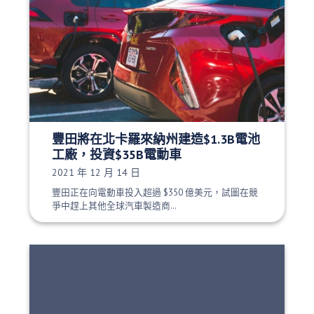
豐田將在北卡羅來納州建造$1.3B電池
工廠，投資$35B電動車
發布日期：
2021 年 12 月 14 日
豐田正在向電動車投入超過 $350 億美元，試圖在競
爭中趕上其他全球汽車製造商…