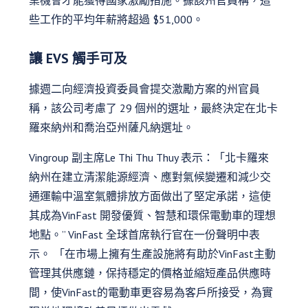
業機會才能獲得國家激勵措施。據該州官員稱，這
些工作的平均年薪將超過 $51,000。
讓 EVS 觸手可及
據週二向經濟投資委員會提交激勵方案的州官員
稱，該公司考慮了 29 個州的選址，最終決定在北卡
羅來納州和喬治亞州薩凡納選址。
Vingroup 副主席Le Thi Thu Thuy 表示：「北卡羅來
納州在建立清潔能源經濟、應對氣候變遷和減少交
通運輸中溫室氣體排放方面做出了堅定承諾，這使
其成為VinFast 開發優質、智慧和環保電動車的理想
地點。” VinFast 全球首席執行官在一份聲明中表
示。 「在市場上擁有生產設施將有助於VinFast主動
管理其供應鏈，保持穩定的價格並縮短產品供應時
間，使VinFast的電動車更容易為客戶所接受，為實