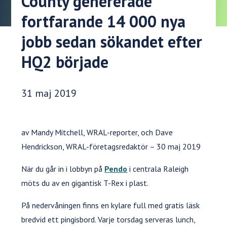
County genererade
fortfarande 14 000 nya
jobb sedan sökandet efter
HQ2 började
Publiceringsdatum:
31 maj 2019
av Mandy Mitchell, WRAL-reporter, och Dave
Hendrickson, WRAL-företagsredaktör – 30 maj 2019
När du går in i lobbyn på
Pendo
i centrala Raleigh
möts du av en gigantisk T-Rex i plast.
På nedervåningen finns en kylare full med gratis läsk
bredvid ett pingisbord. Varje torsdag serveras lunch,