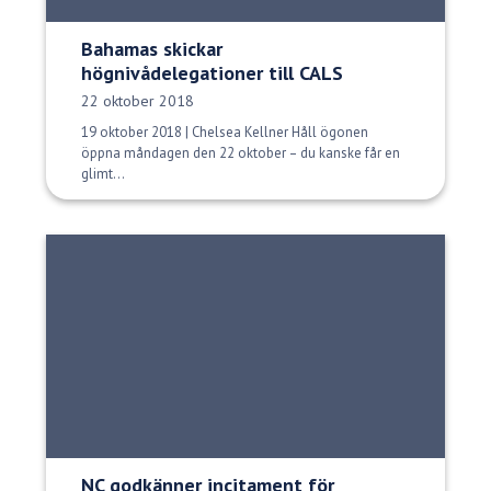
Bahamas skickar
högnivådelegationer till CALS
Publiceringsdatum:
22 oktober 2018
19 oktober 2018 | Chelsea Kellner Håll ögonen
öppna måndagen den 22 oktober – du kanske får en
glimt...
NC godkänner incitament för