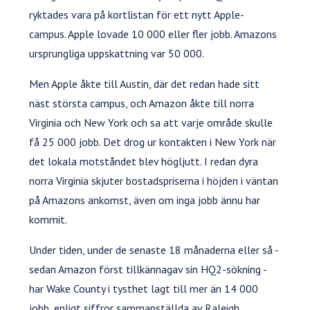
ryktades vara på kortlistan för ett nytt Apple-
campus. Apple lovade 10 000 eller fler jobb. Amazons
ursprungliga uppskattning var 50 000.
Men Apple åkte till Austin, där det redan hade sitt
näst största campus, och Amazon åkte till norra
Virginia och New York och sa att varje område skulle
få 25 000 jobb. Det drog ur kontakten i New York när
det lokala motståndet blev högljutt. I redan dyra
norra Virginia skjuter bostadspriserna i höjden i väntan
på Amazons ankomst, även om inga jobb ännu har
kommit.
Under tiden, under de senaste 18 månaderna eller så -
sedan Amazon först tillkännagav sin HQ2-sökning -
har Wake County i tysthet lagt till mer än 14 000
jobb, enligt siffror sammanställda av Raleigh