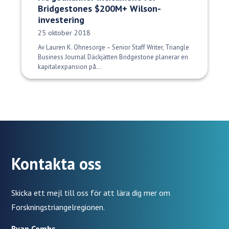
Bridgestones $200M+ Wilson-
investering
Publiceringsdatum:
25 oktober 2018
Av Lauren K. Ohnesorge – Senior Staff Writer, Triangle
Business Journal Däckjätten Bridgestone planerar en
kapitalexpansion på...
Kontakta oss
Skicka ett mejl till oss för att lära dig mer om
Forskningstriangelregionen.
Ryan Combs