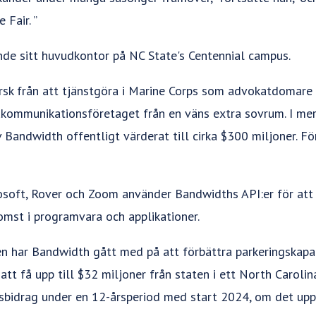
 Fair. ”
de sitt huvudkontor på NC State's Centennial campus.
sk från att tjänstgöra i Marine Corps som advokatdomare
kommunikationsföretaget från en väns extra sovrum. I mer
 Bandwidth offentligt värderat till cirka $300 miljoner. F
soft, Rover och Zoom använder Bandwidths API:er för att e
st i programvara och applikationer.
n har Bandwidth gått med på att förbättra parkeringskapa
tt få upp till $32 miljoner från staten i ett North Carolin
sbidrag under en 12-årsperiod med start 2024, om det uppf