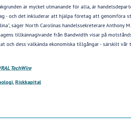
kgrunden är mycket utmanande för alla, är handelsdepart
ag - och det inkluderar att hjälpa företag att genomföra st
ina", säger North Carolinas handelssekreterare Anthony M. 
Dagens tillkännagivande från Bandwidth visar på motstånd
stat och dess välkända ekonomiska tillgångar - särskilt vår 
RAL TechWire
nologi
,
Riskkapital