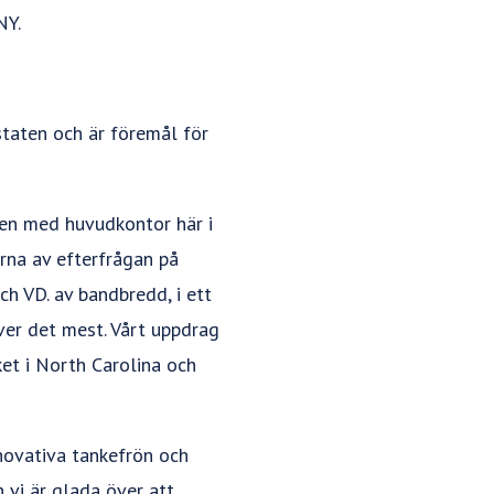
NY.
staten och är föremål för
den med huvudkontor här i
erna av efterfrågan på
h VD. av bandbredd, i ett
ver det mest. Vårt uppdrag
ket i North Carolina och
innovativa tankefrön och
 vi är glada över att