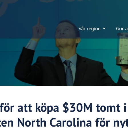
Vår region
Gör a
för att köpa $30M tomt i
ten North Carolina för ny