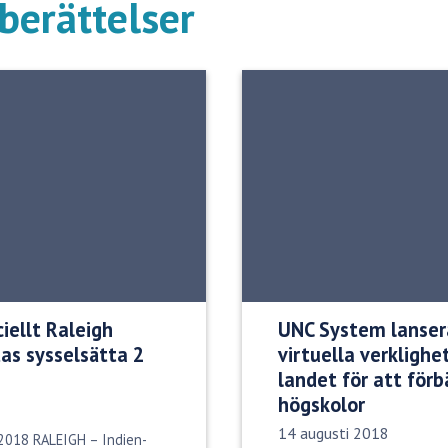
berättelser
ciellt Raleigh
UNC System lanser
as sysselsätta 2
virtuella verkligh
landet för att förbä
högskolor
Publiceringsdatum:
14 augusti 2018
 2018 RALEIGH – Indien-