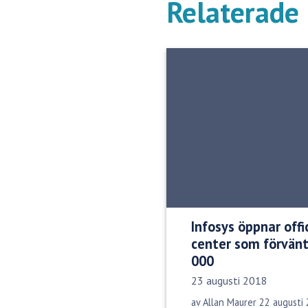
Relaterade 
Infosys öppnar offi
center som förvänt
000
Publiceringsdatum:
23 augusti 2018
av Allan Maurer 22 augusti