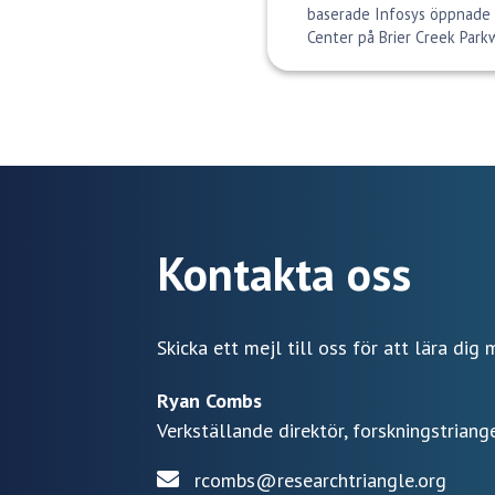
baserade Infosys öppnade of
Center på Brier Creek Park
Kontakta oss
Skicka ett mejl till oss för att lära di
Ryan Combs
Verkställande direktör, forskningstrian
rcombs@researchtriangle.org