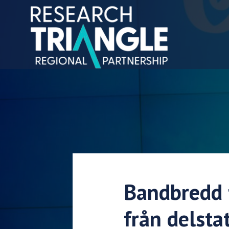
Hoppa till innehållet
Bandbredd 
från delsta