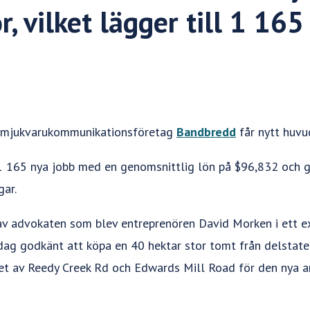
, vilket lägger till 1 165
mjukvarukommunikationsföretag
Bandbredd
får nytt huvu
 1 165 nya jobb med en genomsnittlig lön på $96,832 och 
gar.
av advokaten som blev entreprenören David Morken i ett ex
idag godkänt att köpa en 40 hektar stor tomt från delstat
rnet av Reedy Creek Rd och Edwards Mill Road för den nya