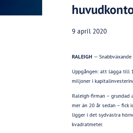
huvudkontor
Publiceringsdatum:
9 april 2020
RALEIGH
— Snabbväxande 
Uppgången: att lägga till
miljoner i kapitalinvesterin
Raleigh-firman – grundad 
mer än 20 år sedan – fick 
ligger i det sydvästra hö
kvadratmeter.