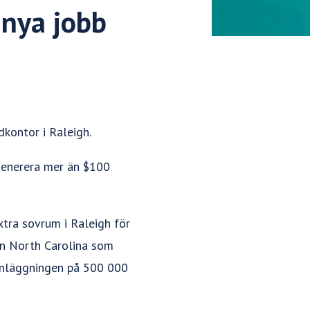
 nya jobb
dkontor i Raleigh.
generera mer än $100
tra sovrum i Raleigh för
en North Carolina som
 anläggningen på 500 000