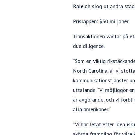
Raleigh slog ut andra städe
Prislappen: $30 miljoner.
Transaktionen väntar på et
due diligence.
"Som en viktig rikstäckan
North Carolina, är vi stol
kommunikationstjänster und
uttalande. "Vi möjliggör e
är avgörande, och vi förbli
alla amerikaner.”
"Vi har letat efter idealis
skörda framgång för våra k