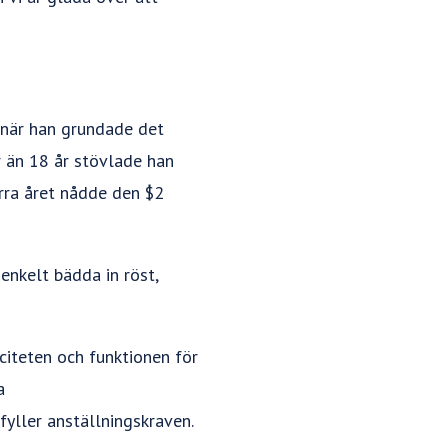
 när han grundade det
 än 18 år stövlade han
örra året nådde den $2
nkelt bädda in röst,
citeten och funktionen för
a
yller anställningskraven.