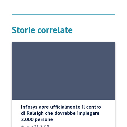
Storie correlate
Infosys apre ufficialmente il centro
di Raleigh che dovrebbe impiegare
2.000 persone
Data di pubblicazione:
Agosto 23, 2018