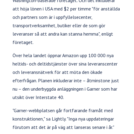
Washington-baserade företaget. Och det inkluderar
att höja lönen i USA med $2 per timme "för anställda
och partners som är i uppfyllelsecenter,
transportverksamhet, butiker eller de som gör
leveranser så att andra kan stanna hemma", enligt
företaget.
Över hela landet öppnar Amazon upp 100 000 nya
heltids- och deltidstjänster över sina leveranscenter
och leveransnätverk för att möta den ökade
efterfrågan. Planen inkluderar inte – åtminstone just
nu – den underbyggda anläggningen i Garner som har
utsikt över Interstate 40.
"Garner-webbplatsen går fortfarande framåt med
konstruktionen," sa Lightly. "Inga nya uppdateringar
förutom att det är på väg att lanseras senare i år."