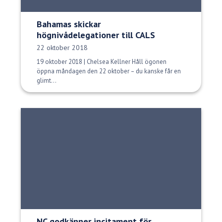
Bahamas skickar
högnivådelegationer till CALS
Publiceringsdatum:
22 oktober 2018
19 oktober 2018 | Chelsea Kellner Håll ögonen
öppna måndagen den 22 oktober – du kanske får en
glimt...
NC godkänner incitament för