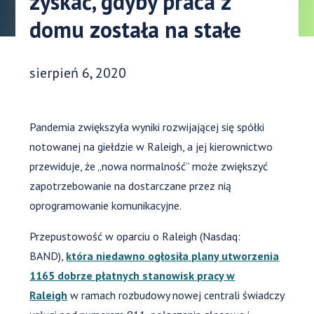
zyskać, gdyby praca z
domu została na stałe
Data opublikowania:
sierpień 6, 2020
Pandemia zwiększyła wyniki rozwijającej się spółki
notowanej na giełdzie w Raleigh, a jej kierownictwo
przewiduje, że „nowa normalność” może zwiększyć
zapotrzebowanie na dostarczane przez nią
oprogramowanie komunikacyjne.
Przepustowość w oparciu o Raleigh (Nasdaq:
BAND),
która niedawno ogłosiła plany utworzenia
1165 dobrze płatnych stanowisk pracy w
Raleigh
w ramach rozbudowy nowej centrali świadczy