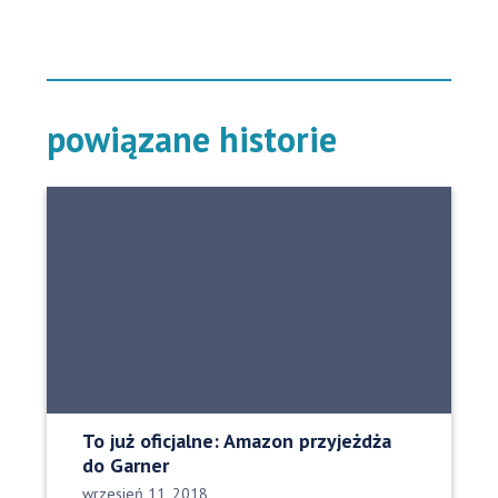
powiązane historie
To już oficjalne: Amazon przyjeżdża
do Garner
Data opublikowania:
wrzesień 11, 2018