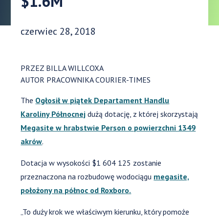
$1.6M
Data opublikowania:
czerwiec 28, 2018
PRZEZ BILLA WILLCOXA
AUTOR PRACOWNIKA COURIER-TIMES
The
Ogłosił w piątek Departament Handlu
Karoliny Północnej
dużą dotację, z której skorzystają
Megasite w hrabstwie Person o powierzchni 1349
akrów
.
Dotacja w wysokości $1 604 125 zostanie
przeznaczona na rozbudowę wodociągu
megasite,
położony na północ od Roxboro.
„To duży krok we właściwym kierunku, który pomoże