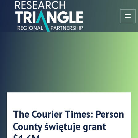
Przejdź do treści
menu
The Courier Times: Person
County świętuje grant