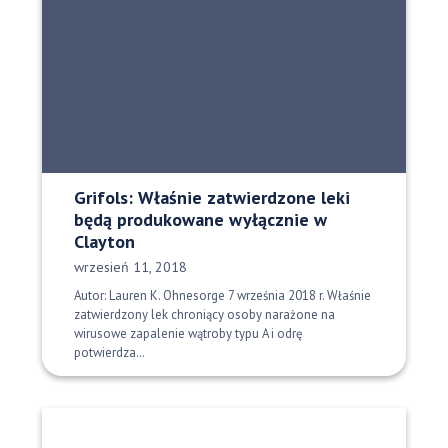
Grifols: Właśnie zatwierdzone leki
będą produkowane wyłącznie w
Clayton
Data opublikowania:
wrzesień 11, 2018
Autor: Lauren K. Ohnesorge 7 września 2018 r. Właśnie
zatwierdzony lek chroniący osoby narażone na
wirusowe zapalenie wątroby typu A i odrę
potwierdza…