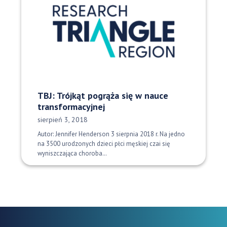
TBJ: Trójkąt pogrąża się w nauce
transformacyjnej
Data opublikowania:
sierpień 3, 2018
Autor: Jennifer Henderson 3 sierpnia 2018 r. Na jedno
na 3500 urodzonych dzieci płci męskiej czai się
wyniszczająca choroba…