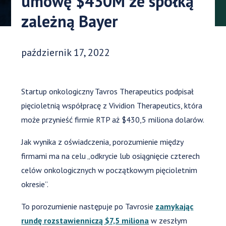
umowę $430M ze spółką
zależną Bayer
Data opublikowania:
październik 17, 2022
Startup onkologiczny Tavros Therapeutics podpisał
pięcioletnią współpracę z Vividion Therapeutics, która
może przynieść firmie RTP aż $430,5 miliona dolarów.
Jak wynika z oświadczenia, porozumienie między
firmami ma na celu „odkrycie lub osiągnięcie czterech
celów onkologicznych w początkowym pięcioletnim
okresie”.
To porozumienie następuje po Tavrosie
zamykając
rundę rozstawienniczą $7,5 miliona
w zeszłym