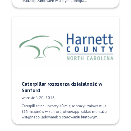
realizacji zamówień w starym ConAgra…
Caterpillar rozszerza działalność w
Sanford
Data opublikowania:
wrzesień 20, 2018
Caterpillar Inc. utworzy 40 miejsc pracy i zainwestuje
$15 milionów w Sanford, otwierając zakład montażu
wstępnego ładowarek o sterowaniu burtowym,…