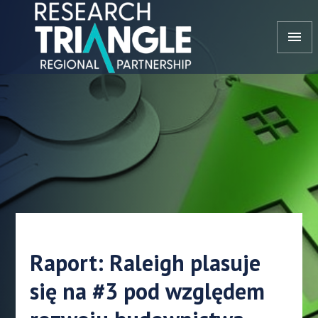
Przejdź do treści
menu
Raport: Raleigh plasuje
się na #3 pod względem