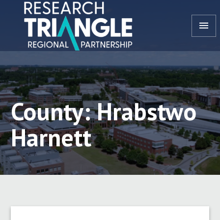
Przejdź do treści
menu
County: Hrabstwo
Harnett