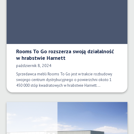
Rooms To Go rozszerza swoją działalność
w hrabstwie Harnett
Data opublikowania:
październik 8, 2024
Sprzedawca mebli Rooms To Go jest w trakcie rozbudowy
swojego centrum dystrybucyjnego o powierzchni około 1
450 000 stóp kwadratowych w hrabstwie Harnett.…