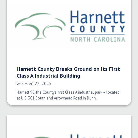
Harnett County Breaks Ground on Its First
Class A Industrial Building
Data opublikowania:
wrzesień 22, 2025
Harnett 95, the County’s first Class A industrial park – located
at U.S. 301 South and Arrowhead Road in Dunn…