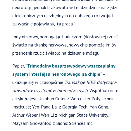
neurologii, jednak brakowało w tej dziedzinie narzędzi
elektronicznych niezbędnych do dalszego rozwoju. I
tu właśnie pojawia się ta praca.”
Innymi słowy, pomagając badaczom (dosłownie) rzucić
światło na tkankę nerwową, nowy chip pomoże im (w
przenośni) rzucić światło na działanie mózgu.
Papier, "
Trimodalny bezprzewodowy wszczepialny
system interfejsu neuronowego na chipie
” –
ukazuje się w czasopiśmie
Transakcje IEEE dotyczące
obwodów i systemów biomedycznych
. Współautorem
artykułu jest Ulkuhan Guler z Worcester Polytechnic
Institute; Yen-Pang Lai z Georgia Tech; Yan Gong,
Arthur Weber i Wen Li z Michigan State University; i
Maysam Ghovanloo z Bionic Sciences Inc.