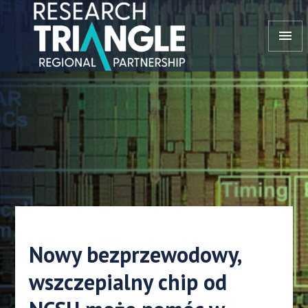
Przejdź do treści
menu
Nowy bezprzewodowy,
wszczepialny chip od