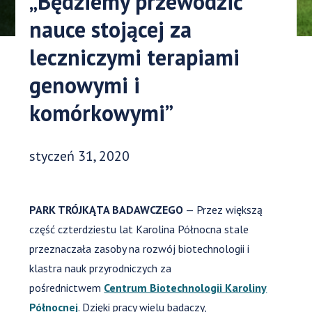
„Będziemy przewodzić
nauce stojącej za
leczniczymi terapiami
genowymi i
komórkowymi”
Data opublikowania:
styczeń 31, 2020
PARK TRÓJKĄTA BADAWCZEGO
— Przez większą
część czterdziestu lat Karolina Północna stale
przeznaczała zasoby na rozwój biotechnologii i
klastra nauk przyrodniczych za
pośrednictwem
Centrum Biotechnologii Karoliny
Północnej
. Dzięki pracy wielu badaczy,