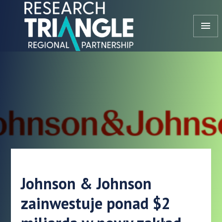
Przejdź do treści
menu
Johnson & Johnson
zainwestuje ponad $2