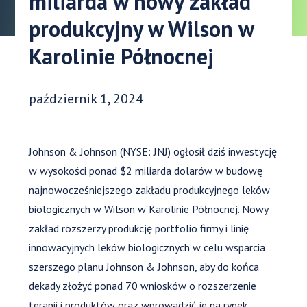
miliarda w nowy zakład
produkcyjny w Wilson w
Karolinie Północnej
Data opublikowania:
październik 1, 2024
Johnson & Johnson (NYSE: JNJ) ogłosił dziś inwestycję
w wysokości ponad $2 miliarda dolarów w budowę
najnowocześniejszego zakładu produkcyjnego leków
biologicznych w Wilson w Karolinie Północnej. Nowy
zakład rozszerzy produkcję portfolio firmy i linię
innowacyjnych leków biologicznych w celu wsparcia
szerszego planu Johnson & Johnson, aby do końca
dekady złożyć ponad 70 wniosków o rozszerzenie
terapii i produktów oraz wprowadzić je na rynek.