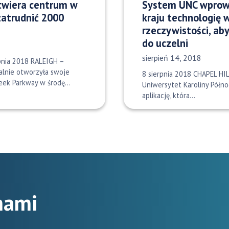
otwiera centrum w
System UNC wprow
zatrudnić 2000
kraju technologię 
rzeczywistości, ab
do uczelni
Data opublikowania:
sierpień 14, 2018
rpnia 2018 RALEIGH –
jalnie otworzyła swoje
8 sierpnia 2018 CHAPEL HIL
reek Parkway w środę…
Uniwersytet Karoliny Półn
aplikację, która…
 nami