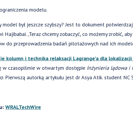
ograniczenia modelu.
y model był jeszcze szybszy? Jest to dokument potwierdzają
 Hajibabai. „Teraz chcemy zobaczyć, co możemy zrobić, aby b
ów do przeprowadzenia badań pilotażowych nad ich model
 kolumn i technika relaksacji Lagrange'a dla lokalizacji 
się w czasopiśmie w otwartym dostępie
Inżynieria lądowa i 
wo
. Pierwszą autorką artykułu jest dr Asya Atik. student NC 
łu:
WRALTechWire