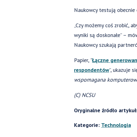
Naukowcy testują obecnie 
„Czy możemy coś zrobić, ab
wyniki są doskonałe” – mówi
Naukowcy szukają partner
Papier, "
Łączne generowanie
respondentów
”, ukazuje 
wspomagana komputero
(C) NCSU
Oryginalne źródło artyku
Kategorie:
Technologia