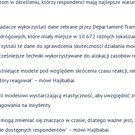
m w określeniu, którzy respondenci mają najlepsze warun
adacze wykorzystali dane zebrane przez Departament Trans
drogowych, które miały miejsce w 10 672 różnych lokalizac
zystali te dane do sprawdzenia skuteczności działania mo
śniejsze techniki wykorzystywane do alokacji zasobów r
tniejące modele pod względem skrócenia czasu reakcji, ni
óry reagował” – mówi Hajibabai.
ili modelowi wystarczającą elastyczność, aby uwzględnić z
agowania na incydenty.
i mogą zmieniać się znacząco w czasie, dlatego ważne jest,
bie dostępnych respondentów” – mówi Hajibabai.