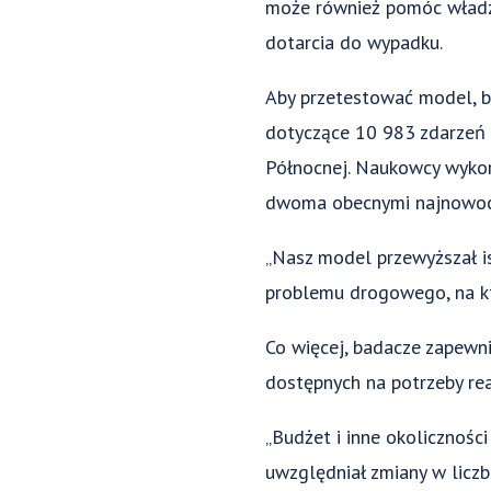
może również pomóc władzo
dotarcia do wypadku.
Aby przetestować model, b
dotyczące 10 983 zdarzeń 
Północnej. Naukowcy wykor
dwoma obecnymi najnowocze
„Nasz model przewyższał is
problemu drogowego, na kt
Co więcej, badacze zapewn
dostępnych na potrzeby re
„Budżet i inne okolicznośc
uwzględniał zmiany w licz