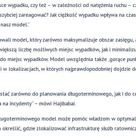
jsce wypadku, czy też – w zależności od natężenia ruchu – 
szybciej zareagować? Jak ciężkość wypadku wpływa na czas 
 nasz model.”
wali model, który zarówno maksymalizuje obszar zasięgu, 
iększą liczbę możliwych miejsc wypadków, jak i minimalizu
do miejsc wypadków. Model uwzględnia także „gorące punkt
i w lokalizacjach, w których najprawdopodobniej dojdzie 
tać zarówno do planowania długoterminowego, jak i do co
 na incydenty” – mówi Hajibabai.
ługoterminowego model może pomóc władzom w optymaliza
 określić, gdzie zlokalizować infrastrukturę służb ratowni