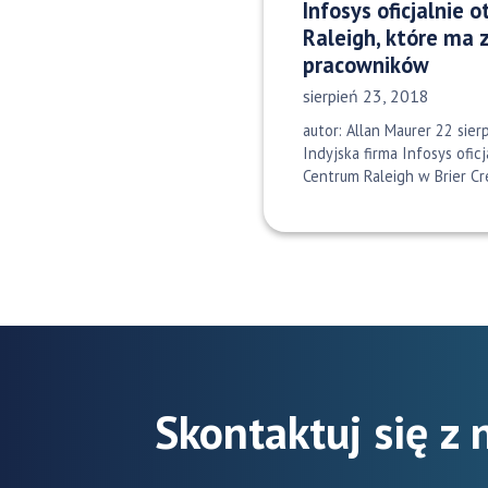
Infosys oficjalnie 
Raleigh, które ma 
pracowników
Data opublikowania:
sierpień 23, 2018
autor: Allan Maurer 22 sie
Indyjska firma Infosys ofic
Centrum Raleigh w Brier C
Skontaktuj się z