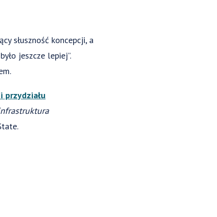
cy słuszność koncepcji, a
yło jeszcze lepiej”.
em.
i przydziału
infrastruktura
State.