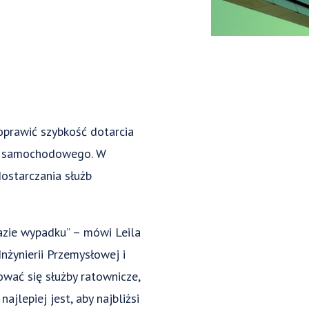
oprawić szybkość dotarcia
dku samochodowego. W
dostarczania służb
azie wypadku” – mówi Leila
nżynierii Przemysłowej i
ować się służby ratownicze,
lepiej jest, aby najbliżsi