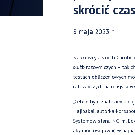
skrócić czas
Data opublikowania:
8 maja 2023 r
Naukowcy z North Carolina
służb ratowniczych – taki
testach obliczeniowych mod
ratowniczych na miejsca w
„Celem było znalezienie n
Hajibabai, autorka-korespo
Systemów stanu NC im. Edwa
aby móc reagować w najbar