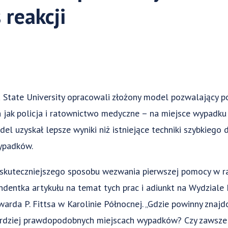
 reakcji
 State University opracowali złożony model pozwalający p
ch jak policja i ratownictwo medyczne – na miejsce wypa
el uzyskał lepsze wyniki niż istniejące techniki szybkiego 
ypadków.
ajskuteczniejszego sposobu wezwania pierwszej pomocy w r
ndentka artykułu na temat tych prac i adiunkt na Wydziale I
rda P. Fittsa w Karolinie Północnej. „Gdzie powinny znajd
dziej prawdopodobnych miejscach wypadków? Czy zawsze naj