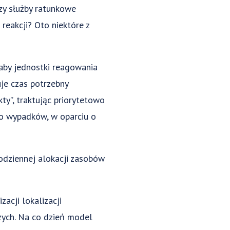
czy służby ratunkowe
reakcji? Oto niektóre z
aby jednostki reagowania
je czas potrzebny
y”, traktując priorytetowo
do wypadków, w oparciu o
dziennej alokacji zasobów
cji lokalizacji
czych. Na co dzień model