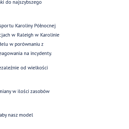
ki do najszybszego
portu Karoliny Północnej
jach w Raleigh w Karolinie
delu w porównaniu z
eagowania na incydenty.
ezależnie od wielkości
miany w ilości zasobów
 aby nasz model