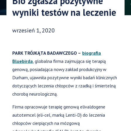
Bio zgłasza pozytywne
wyniki testów na leczenie
Data opublikowania:
wrzesień 1, 2020
PARK TRÓJKĄTA BADAWCZEGO –
biografia
Bluebirda
, globalna firma zajmująca się terapią
genową, posiadająca nowy zakład produkcyjny w
Durham, ujawniła pozytywne wyniki badań klinicznych
dotyczących leczenia chłopców z rzadką i śmiertelną
chorobą neurologiczną.
Firma opracowuje terapię genową elivaldogene
autotemcel (eli-cel, marką Lenti-D) do leczenia
chłopców cierpiących na mózgową