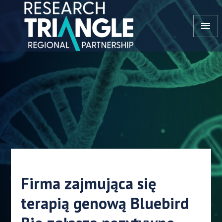
Przejdź do treści
menu
Firma zajmująca się
terapią genową Bluebird