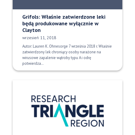
Grifols: Właśnie zatwierdzone leki
będą produkowane wyłącznie w
Clayton
Data opublikowania:
wrzesień 11, 2018
Autor: Lauren K. Ohnesorge 7 września 2018 r. Właśnie
zatwierdzony lek chroniący osoby narażone na
wirusowe zapalenie wątroby typu A i odrę
potwierdza…