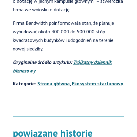
o dotację w jednym kampusie głównym” – stwierdziła
firma we wniosku o dotację.
Firma Bandwidth poinformowała stan, że planuje
wybudować około 400 000 do 500 000 stóp
kwadratowych budynków i udogodnień na terenie
nowej siedziby.
Oryginalne źródło artykułu:
Trójkątny dziennik
biznesowy
Kategorie:
Strona główna
,
Ekosystem startupowy
powiązane historie