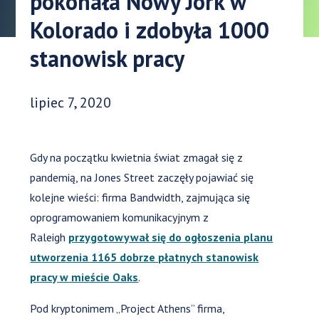
pokonała Nowy Jork w
Kolorado i zdobyła 1000
stanowisk pracy
Data opublikowania:
lipiec 7, 2020
Gdy na początku kwietnia świat zmagał się z
pandemią, na Jones Street zaczęły pojawiać się
kolejne wieści: firma Bandwidth, zajmująca się
oprogramowaniem komunikacyjnym z
Raleigh
przygotowywał się do ogłoszenia planu
utworzenia 1165 dobrze płatnych stanowisk
pracy w mieście Oaks
.
Pod kryptonimem „Project Athens” firma,