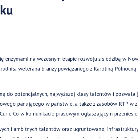
rku
 się enzymami na wczesnym etapie rozwoju z siedzibą w Nowy
atrudniła weterana branży powiązanego z Karoliną Północną
rmę do potencjalnych, najwyższej klasy talentów i pozwala j
sowego panującego w państwie, a także z zasobów RTP w zak
a Curie Co w komunikacie prasowym ogłaszającym przeniesien
wych i ambitnych talentów oraz ugruntowanej infrastruktur