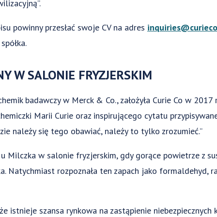
ilizacyjną”.
isu powinny przesłać swoje CV na adres
inquiries@curiec
spółka.
Y W SALONIE FRYZJERSKIM
 chemik badawczy w Merck & Co., założyła Curie Co w 2017 
 chemiczki Marii Curie oraz inspirującego cytatu przypisyw
zie należy się tego obawiać, należy to tylko zrozumieć.”
 u Milczka w salonie fryzjerskim, gdy gorące powietrze z s
tka. Natychmiast rozpoznała ten zapach jako formaldehyd, 
 że istnieje szansa rynkowa na zastąpienie niebezpiecznyc