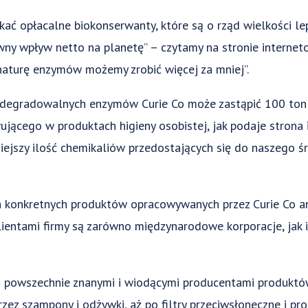
kać opłacalne biokonserwanty, które są o rząd wielkości l
ny wpływ netto na planetę” – czytamy na stronie internet
naturę enzymów możemy zrobić więcej za mniej”.
odegradowalnych enzymów Curie Co może zastąpić 100 ton
jącego w produktach higieny osobistej, jak podaje strona 
iejszy ilość chemikaliów przedostających się do naszego śr
 konkretnych produktów opracowywanych przez Curie Co ani
klientami firmy są zarówno międzynarodowe korporacje, jak 
 powszechnie znanymi i wiodącymi producentami produktów
rzez szampony i odżywki, aż po filtry przeciwsłoneczne i p