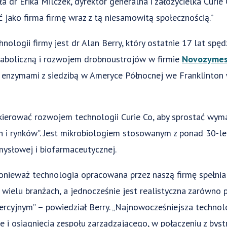
 dr Erika Milczek, dyrektor generalna i założycielka Curie
ć jako firma firmę wraz z tą niesamowitą społecznością.”
ologii firmy jest dr Alan Berry, który ostatnie 17 lat spęd
etaboliczną i rozwojem drobnoustrojów w firmie
Novozymes
 enzymami z siedzibą w Ameryce Północnej we Franklinton w
 kierować rozwojem technologii Curie Co, aby sprostać wym
 i rynków”. Jest mikrobiologiem stosowanym z ponad 30-l
mysłowej i biofarmaceutycznej.
onieważ technologia opracowana przez naszą firmę spełnia 
 wielu branżach, a jednocześnie jest realistyczna zarówn
ercyjnym” – powiedział Berry. „Najnowocześniejsza techno
i osiągnięcia zespołu zarządzającego, w połączeniu z byst