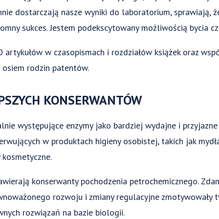
nie dostarczają nasze wyniki do laboratorium, sprawiają, ż
mny sukces. Jestem podekscytowany możliwością bycia częś
0 artykułów w czasopismach i rozdziałów książek oraz wsp
 osiem rodzin patentów.
EPSZYCH KONSERWANTÓW
lnie występujące enzymy jako bardziej wydajne i przyjazne
rwujących w produktach higieny osobistej, takich jak mydł
y kosmetyczne.
zawierają konserwanty pochodzenia petrochemicznego. Zdan
ównoważonego rozwoju i zmiany regulacyjne zmotywowały 
nych rozwiązań na bazie biologii.