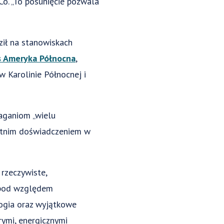
 Co. „To posunięcie pozwala
ził na stanowiskach
 Ameryka Północna
,
 Karolinie Północnej i
aganiom „wielu
etnim doświadczeniem w
rzeczywiste,
o pod względem
logia oraz wyjątkowe
rymi, energicznymi