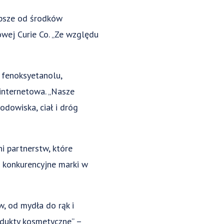
epsze od środków
owej Curie Co. „Ze względu
 fenoksyetanolu,
internetowa. „Nasze
odowiska, ciał i dróg
 partnerstw, które
i konkurencyjne marki w
, od mydła do rąk i
rodukty kosmetyczne” –