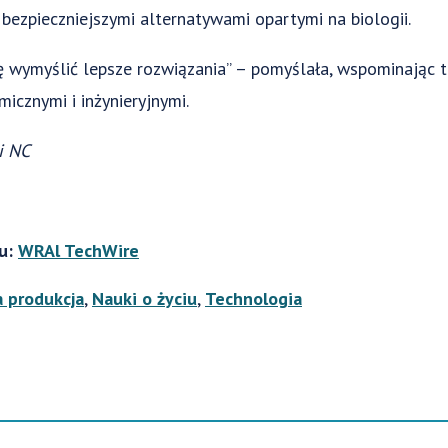
ezpieczniejszymi alternatywami opartymi na biologii.
ię wymyślić lepsze rozwiązania” – pomyślała, wspominają
cznymi i inżynieryjnymi.
i NC
łu:
WRAl TechWire
 produkcja
,
Nauki o życiu
,
Technologia