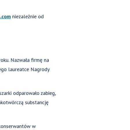
o.com
niezależnie od
roku. Nazwała firmę na
anego laureatce Nagrody
uszarki odparowało zabieg,
rakotwórczą substancję
h konserwantów w