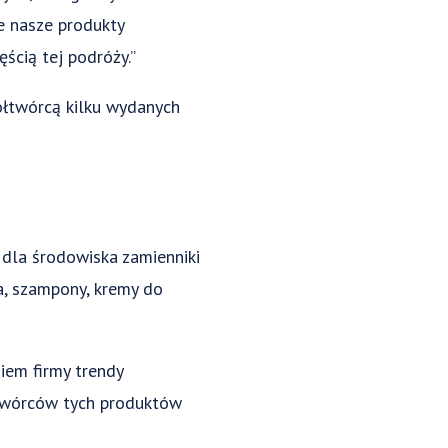
e nasze produkty
cią tej podróży.”
ółtwórcą kilku wydanych
 dla środowiska zamienniki
a, szampony, kremy do
iem firmy trendy
twórców tych produktów