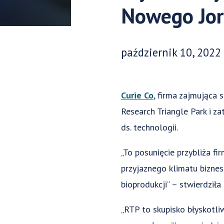
Nowego Jo
Data opublikowania:
październik 10, 2022
Curie Co
, firma zajmująca
Research Triangle Park i z
ds. technologii.
„To posunięcie przybliża fi
przyjaznego klimatu bizne
bioprodukcji” – stwierdził
„RTP to skupisko błyskotli