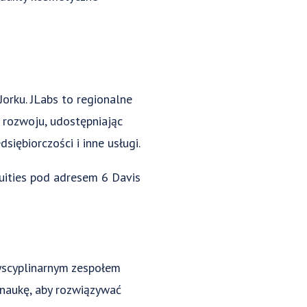
orku. JLabs to regionalne
 rozwoju, udostępniając
iębiorczości i inne usługi.
uities pod adresem 6 Davis
yscyplinarnym zespołem
ć naukę, aby rozwiązywać