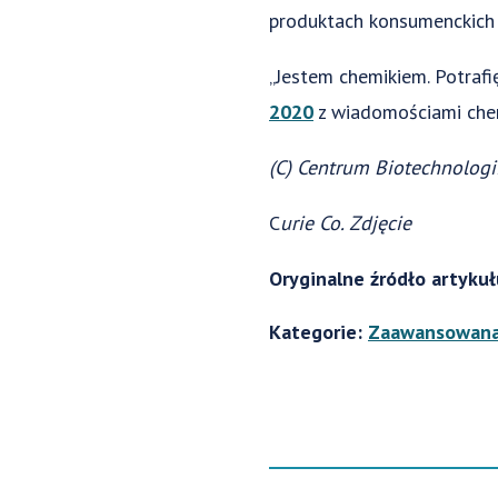
produktach konsumenckich b
„Jestem chemikiem. Potraf
2020
z wiadomościami chemi
(C) Centrum Biotechnologi
C
urie Co. Zdjęcie
Oryginalne źródło artyku
Kategorie:
Zaawansowana