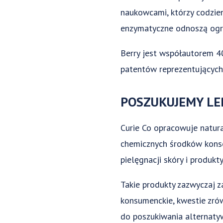
naukowcami, którzy codzien
enzymatyczne odnoszą ogro
Berry jest współautorem 4
patentów reprezentujących
POSZUKUJEMY L
Curie Co opracowuje natura
chemicznych środków konse
pielęgnacji skóry i produkt
Takie produkty zazwyczaj 
konsumenckie, kwestie zr
do poszukiwania alternatyw