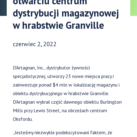
otwarciu centrum
dystrybucji magazynowej
w hrabstwie Granville
Data opublikowania:
czerwiec 2, 2022
D'Artagnan, Inc., dystrybutor żywności
specjalistycznej, utworzy 23 nowe miejsca pracy i
zainwestuje ponad $4 mln w lokalizację magazynu i
obiektu dystrybucyjnego w hrabstwie Granville.
D'Artagnan wybrał część dawnego obiektu Burlington
Mills przy Lewis Street, na obrzeżach centrum
Oksfordu.
„Jesteśmy niezwykle podekscytowani faktem, że