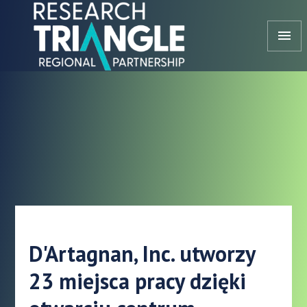
Przejdź do treści
menu
D'Artagnan, Inc. utworzy
23 miejsca pracy dzięki