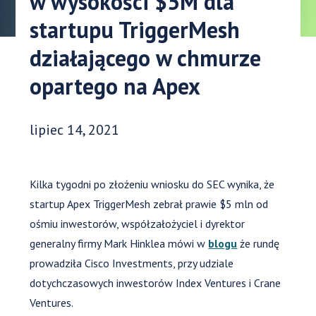
w wysokości $5M dla
startupu TriggerMesh
działającego w chmurze
opartego na Apex
Data opublikowania:
lipiec 14, 2021
Kilka tygodni po złożeniu wniosku do SEC wynika, że
startup Apex TriggerMesh zebrał prawie $5 mln od
ośmiu inwestorów, współzałożyciel i dyrektor
generalny firmy Mark Hinklea mówi w
blogu
że rundę
prowadziła Cisco Investments, przy udziale
dotychczasowych inwestorów Index Ventures i Crane
Ventures.