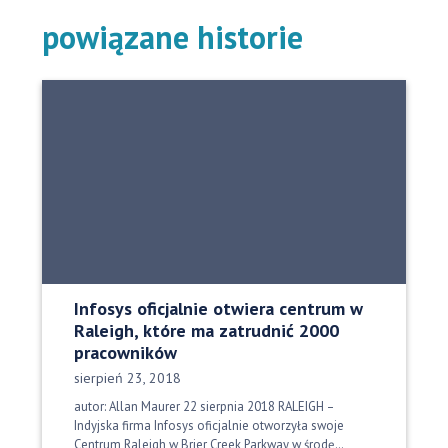
powiązane historie
Infosys oficjalnie otwiera centrum w
Raleigh, które ma zatrudnić 2000
pracowników
Data opublikowania:
sierpień 23, 2018
autor: Allan Maurer 22 sierpnia 2018 RALEIGH –
Indyjska firma Infosys oficjalnie otworzyła swoje
Centrum Raleigh w Brier Creek Parkway w środę…