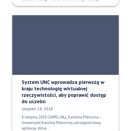
System UNC wprowadza pierwszą w
kraju technologię wirtualnej
rzeczywistości, aby poprawić dostęp
do uczelni
Data opublikowania:
sierpień 14, 2018
8 sierpnia 2018 CHAPEL HILL, Karolina Północna –
Uniwersytet Karoliny Północnej udostępnił nową
aplikację, która…