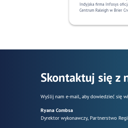
Indyjska firma Infosys ofic
Centrum Raleigh w Brier C
Skontaktuj się z
Wyślij nam e-mail, aby dowiedzieć się w
Ryana Combsa
Dyrektor wykonawczy, Partnerstwo Reg