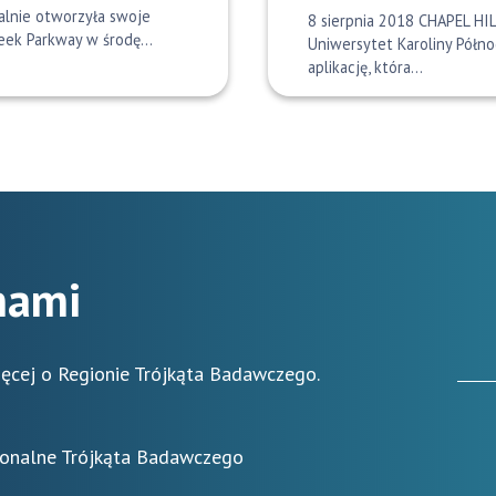
jalnie otworzyła swoje
8 sierpnia 2018 CHAPEL HIL
reek Parkway w środę…
Uniwersytet Karoliny Półn
aplikację, która…
 nami
ięcej o Regionie Trójkąta Badawczego.
ionalne Trójkąta Badawczego