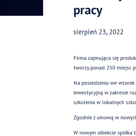
pracy
Data opublikowania:
sierpień 23, 2022
Firma zajmująca się produ
tworzy ponad 250 miejsc p
Na posiedzeniu we wtorek r
inwestycyjną w zakresie r
szkolenia w lokalnych szk
Zgodnie z umową w nowych 
W nowym obiekcie spółka 