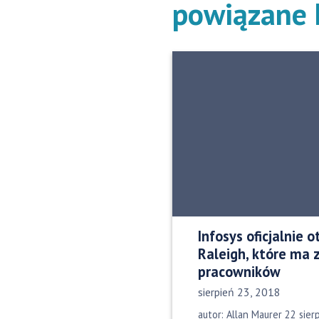
powiązane h
Infosys oficjalnie 
Raleigh, które ma 
pracowników
Data opublikowania:
sierpień 23, 2018
autor: Allan Maurer 22 sie