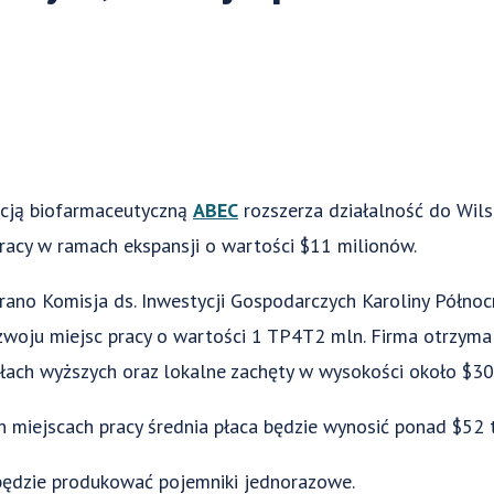
kcją biofarmaceutyczną
ABEC
rozszerza działalność do Wils
racy w ramach ekspansji o wartości $11 milionów.
ano Komisja ds. Inwestycji Gospodarczych Karoliny Północn
ozwoju miejsc pracy o wartości 1 TP4T2 mln. Firma otrzym
ołach wyższych oraz lokalne zachęty w wysokości około $3
miejscach pracy średnia płaca będzie wynosić ponad $52 t
będzie produkować pojemniki jednorazowe.