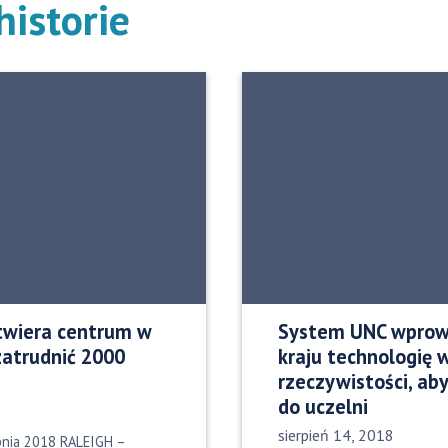
istorie
otwiera centrum w
System UNC wprow
zatrudnić 2000
kraju technologię 
rzeczywistości, ab
do uczelni
Data opublikowania:
sierpień 14, 2018
rpnia 2018 RALEIGH –