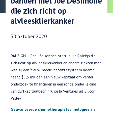
banden met Joe DeSimone
die zich richt op
alvleesklierkanker
Datum gepubliceerd:
30 oktober 2020
RALEIGH –
Een life science-startup uit Raleigh die
zich richt op alvleesklierkanker en andere ziekten met
wat zij een ‘nieuw’ medicijnafgiftesysteem noemt,
heeft $5,5 miljoen aan nieuw kapitaal om verder
onderzoek te financieren in een ronde onder leiding
van durfkapitaalbedrijf Khosla Ventures uit Silicon
Valley.
Geavanceerde chemotherapietechnologieën
is