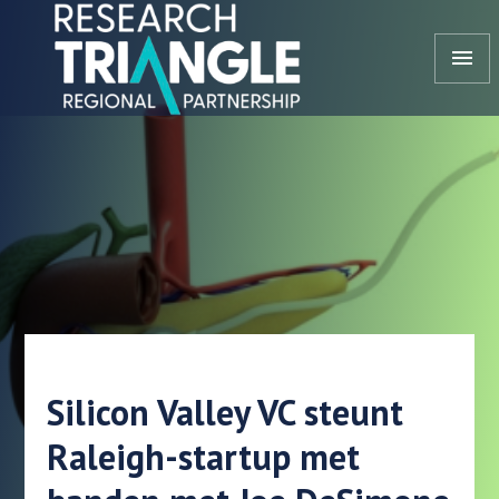
Doorgaan naar artikel
menu
Silicon Valley VC steunt
Raleigh-startup met